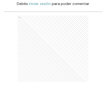
Debés
iniciar sesión
para poder comentar
Ads