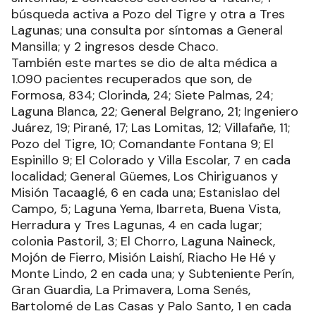
búsqueda activa a Pozo del Tigre y otra a Tres
Lagunas; una consulta por síntomas a General
Mansilla; y 2 ingresos desde Chaco.
También este martes se dio de alta médica a
1.090 pacientes recuperados que son, de
Formosa, 834; Clorinda, 24; Siete Palmas, 24;
Laguna Blanca, 22; General Belgrano, 21; Ingeniero
Juárez, 19; Pirané, 17; Las Lomitas, 12; Villafañe, 11;
Pozo del Tigre, 10; Comandante Fontana 9; El
Espinillo 9; El Colorado y Villa Escolar, 7 en cada
localidad; General Güemes, Los Chiriguanos y
Misión Tacaaglé, 6 en cada una; Estanislao del
Campo, 5; Laguna Yema, Ibarreta, Buena Vista,
Herradura y Tres Lagunas, 4 en cada lugar;
colonia Pastoril, 3; El Chorro, Laguna Naineck,
Mojón de Fierro, Misión Laishí, Riacho He Hé y
Monte Lindo, 2 en cada una; y Subteniente Perín,
Gran Guardia, La Primavera, Loma Senés,
Bartolomé de Las Casas y Palo Santo, 1 en cada