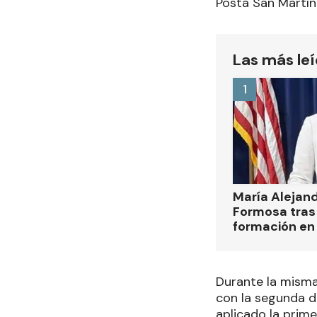
Posta San Martín
Las más le
1
María Alejan
Formosa tras 
formación en
Durante la misma
con la segunda do
aplicado la prime