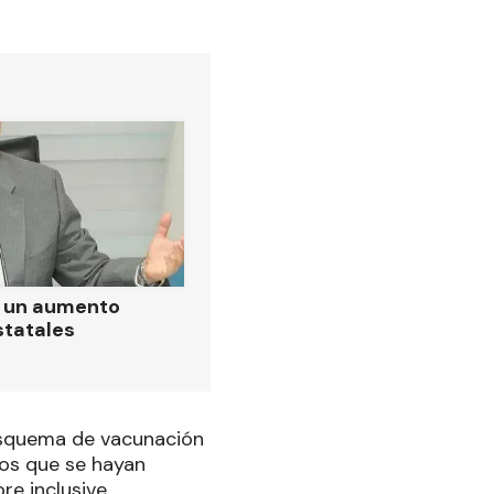
ó un aumento
statales
esquema de vacunación
ños que se hayan
re inclusive.