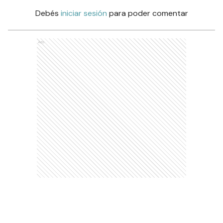
Debés
iniciar sesión
para poder comentar
Ads