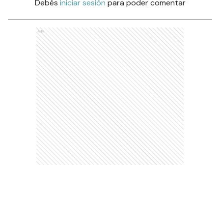
Debés
iniciar sesión
para poder comentar
Ads