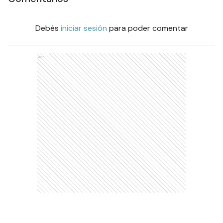
Debés
iniciar sesión
para poder comentar
Ads