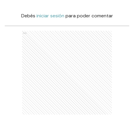
Debés
iniciar sesión
para poder comentar
Ads