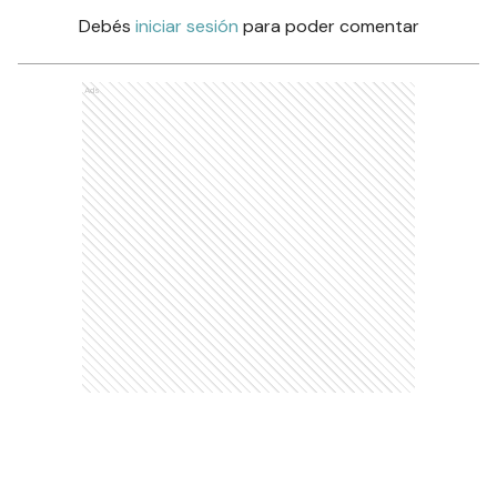
Debés
iniciar sesión
para poder comentar
Ads