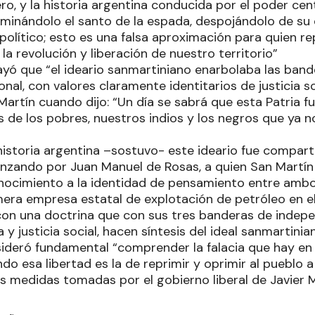
ro, y la historia argentina conducida por el poder cen
minándolo el santo de la espada, despojándolo de su e
político; esto es una falsa aproximación para quien r
 revolución y liberación de nuestro territorio”
ayó que “el ideario sanmartiniano enarbolaba las band
onal, con valores claramente identitarios de justicia so
artín cuando dijo: “Un día se sabrá que esta Patria fu
os de los pobres, nuestros indios y los negros que ya n
 historia argentina –sostuvo- este ideario fue compar
nzando por Juan Manuel de Rosas, a quien San Martín l
ocimiento a la identidad de pensamiento entre ambos
mera empresa estatal de explotación de petróleo en e
on una doctrina que con sus tres banderas de indep
a y justicia social, hacen síntesis del ideal sanmartinia
nsideró fundamental “comprender la falacia que hay en
ndo esa libertad es la de reprimir y oprimir al pueblo 
as medidas tomadas por el gobierno liberal de Javier Mi