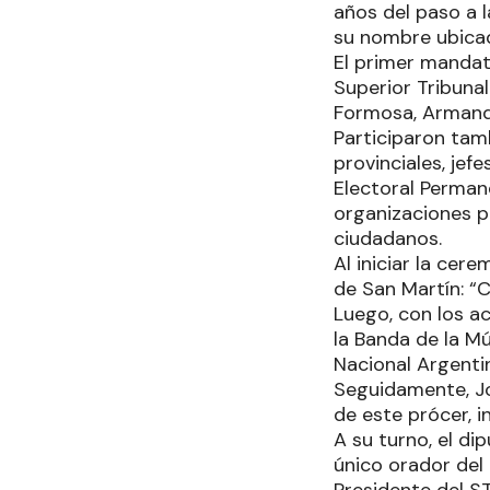
años del paso a l
su nombre ubicad
El primer mandat
Superior Tribunal
Formosa, Armando
Participaron tamb
provinciales, jef
Electoral Perman
organizaciones po
ciudadanos.
Al iniciar la cer
de San Martín: “
Luego, con los a
la Banda de la Mú
Nacional Argenti
Seguidamente, Jo
de este prócer, i
A su turno, el di
único orador del 