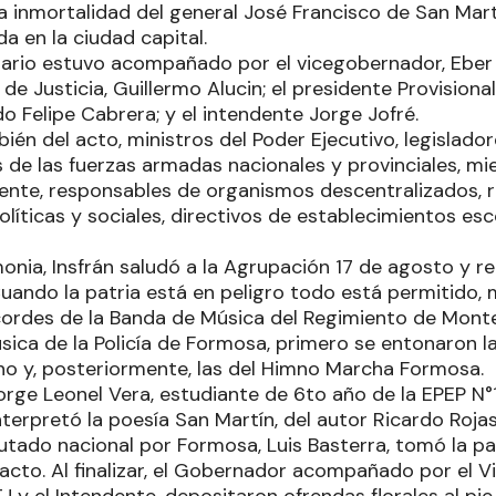
a inmortalidad del general José Francisco de San Martí
a en la ciudad capital.
ario estuvo acompañado por el vicegobernador, Eber So
 de Justicia, Guillermo Alucin; el presidente Provisiona
 Felipe Cabrera; y el intendente Jorge Jofré.
ién del acto, ministros del Poder Ejecutivo, legislado
es de las fuerzas armadas nacionales y provinciales, m
ente, responsables de organismos descentralizados, 
líticas y sociales, directivos de establecimientos esc
emonia, Insfrán saludó a la Agrupación 17 de agosto y r
Cuando la patria está en peligro todo está permitido,
cordes de la Banda de Música del Regimiento de Monte
sica de la Policía de Formosa, primero se entonaron l
no y, posteriormente, las del Himno Marcha Formosa.
rge Leonel Vera, estudiante de 6to año de la EPEP N°1
nterpretó la poesía San Martín, del autor Ricardo Rojas
putado nacional por Formosa, Luis Basterra, tomó la p
acto. Al finalizar, el Gobernador acompañado por el V