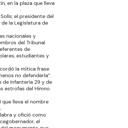
n, en la plaza que lleva
lís; el presidente del
l de la Legislatura de
res nacionales y
iembros del Tribunal
referentes de
olares, estudiantes y
ecordó la mítica frase
 menos no defenderla”.
 de Infantería 29 y de
as estrofas del Himno
 que lleva el nombre
.
alabra y ofició como
icegobernador, el