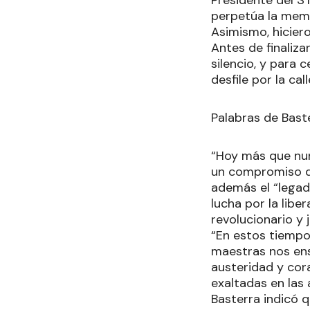
Presidente del S
perpetúa la memo
Asimismo, hiciero
Antes de finaliz
silencio, y para 
desfile por la cal
Palabras de Bast
“Hoy más que nun
un compromiso qu
además el “legado
lucha por la lib
revolucionario y 
“En estos tiempo
maestras nos ens
austeridad y cor
exaltadas en las
Basterra indicó q