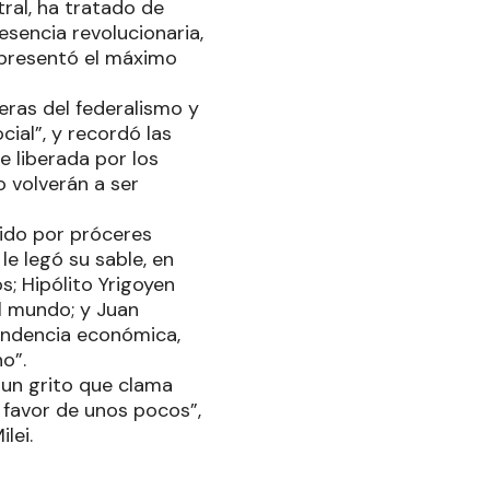
tral, ha tratado de
sencia revolucionaria,
epresentó el máximo
eras del federalismo y
cial”, y recordó las
e liberada por los
o volverán a ser
tido por próceres
e legó su sable, en
; Hipólito Yrigoyen
l mundo; y Juan
endencia económica,
no”.
 un grito que clama
a favor de unos pocos”,
lei.