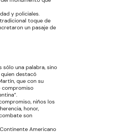
pie del monumento que
dad y policiales.
tradicional toque de
oncretaron un pasaje de
sólo una palabra, sino
a quien destacó
Martín, que con su
 de compromiso
entina”.
 compromiso, niños los
herencia, honor,
l combate son
el Continente Americano