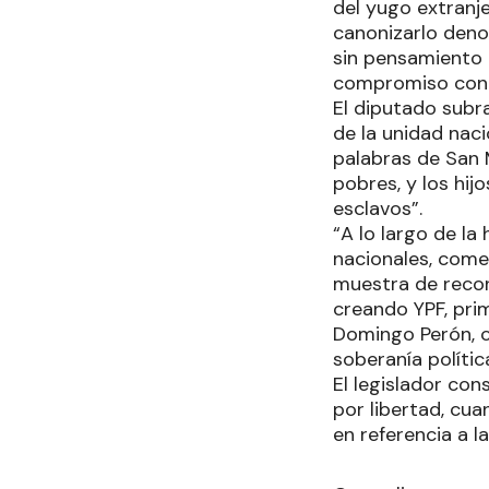
del yugo extranje
canonizarlo deno
sin pensamiento 
compromiso con la
El diputado subr
de la unidad naci
palabras de San M
pobres, y los hij
esclavos”.
“A lo largo de la
nacionales, come
muestra de recon
creando YPF, pri
Domingo Perón, c
soberanía polític
El legislador co
por libertad, cua
en referencia a l