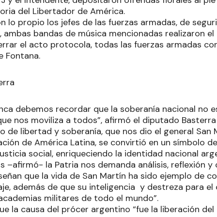
TJ y el Intendente, depositaron ofrendas florales al 
ria del Libertador de América.
n lo propio los jefes de las fuerzas armadas, de seguri
ar, ambas bandas de música mencionadas realizaron el 
cerrar el acto protocola, todas las fuerzas armadas c
le Fontana.
erra
ca debemos recordar que la soberanía nacional no es 
e nos moviliza a todos”, afirmó el diputado Basterr
 de libertad y soberanía, que nos dio el general San 
eración de América Latina, se convirtió en un símbolo
justicia social, enriqueciendo la identidad nacional arg
s –afirmó- la Patria nos demanda análisis, reflexión y
eñan que la vida de San Martín ha sido ejemplo de co
aje, además de que su inteligencia y destreza para e
 academias militares de todo el mundo”.
ue la causa del prócer argentino “fue la liberación d