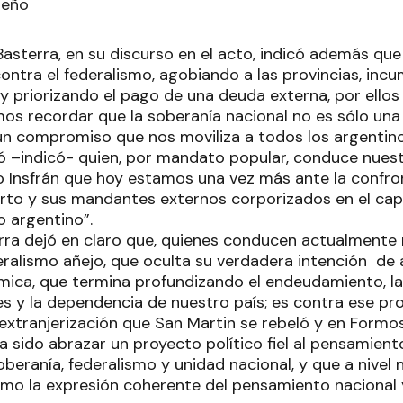
teño
Basterra, en su discurso en el acto, indicó además que
ontra el federalismo, agobiando a las provincias, in
 y priorizando el pago de una deuda externa, por ellos
s recordar que la soberanía nacional no es sólo una p
 un compromiso que nos moviliza a todos los argentino
ió –indicó- quien, por mandato popular, conduce nuestr
 Insfrán que hoy estamos una vez más ante la confron
rto y sus mandantes externos corporizados en el capita
o argentino”.
terra dejó en claro que, quienes conducen actualmente
eralismo añejo, que oculta su verdadera intención de 
ica, que termina profundizando el endeudamiento, la
es y la dependencia de nuestro país; es contra ese pr
extranjerización que San Martin se rebeló y en Formos
a sido abrazar un proyecto político fiel al pensamient
beranía, federalismo y unidad nacional, y que a nivel 
mo la expresión coherente del pensamiento nacional 