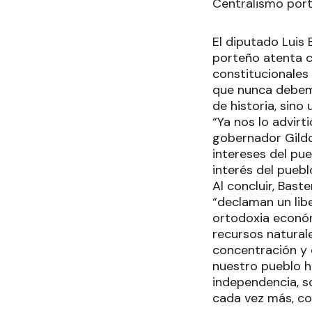
Centralismo por
El diputado Luis 
porteño atenta c
constitucionales
que nunca debemo
de historia, sino
“Ya nos lo advirt
gobernador Gildo
intereses del pue
interés del puebl
Al concluir, Bas
“declaman un lib
ortodoxia económ
recursos natural
concentración y 
nuestro pueblo h
independencia, so
cada vez más, co