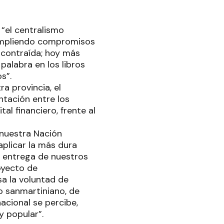
 “el centralismo
cumpliendo compromisos
 contraída; hoy más
alabra en los libros
s”.
a provincia, el
tación entre los
l financiero, frente al
 nuestra Nación
aplicar la más dura
 entrega de nuestros
oyecto de
a la voluntad de
o sanmartiniano, de
nacional se percibe,
y popular”.