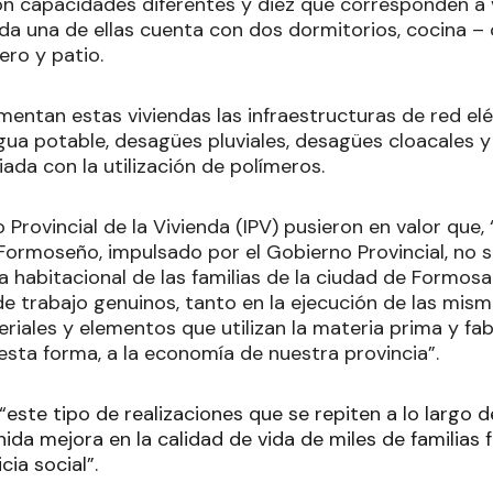
n capacidades diferentes y diez que corresponden a 
a una de ellas cuenta con dos dormitorios, cocina – 
ero y patio.
mentan estas viviendas las infraestructuras de red el
gua potable, desagües pluviales, desagües cloacales y
ada con la utilización de polímeros.
o Provincial de la Vivienda (IPV) pusieron en valor que,
Formoseño, impulsado por el Gobierno Provincial, no 
a habitacional de las familias de la ciudad de Formos
e trabajo genuinos, tanto en la ejecución de las mis
riales y elementos que utilizan la materia prima y fabr
esta forma, a la economía de nuestra provincia”.
“este tipo de realizaciones que se repiten a lo largo del
nida mejora en la calidad de vida de miles de familias
cia social”.