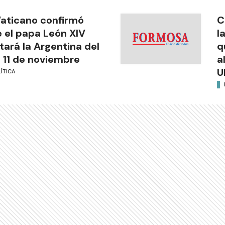
Vaticano confirmó
C
 el papa León XIV
l
itará la Argentina del
q
l 11 de noviembre
a
U
ÍTICA