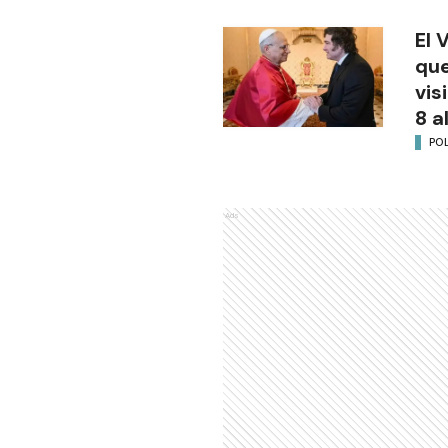
El 
que
vis
8 a
POL
Ads