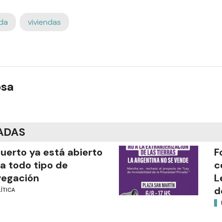
da
viviendas
osa
ADAS
puerto ya está abierto
F
a todo tipo de
c
vegación
L
d
ÍTICA