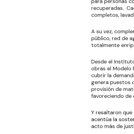
para personas co
recuperadas. Cad
completos, lavad
A su vez, comple
público, red de a
totalmente enripi
Desde el Institut
obras el Modelo 
cubrir la demand
genera puestos d
provisión de mate
favoreciendo de 
Y resaltaron que 
acentúa la soste
acto más de justi