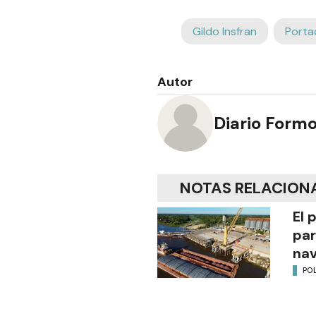
Gildo Insfran
Porta
Autor
Diario Form
NOTAS RELACION
El 
par
na
POL