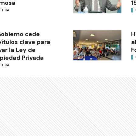
rmosa
1
ÍTICA
Gobierno cede
H
ítulos clave para
a
var la Ley de
F
piedad Privada
ÍTICA