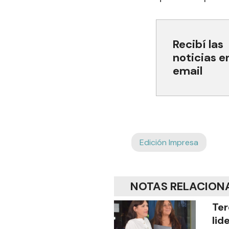
Recibí las
noticias e
email
Edición Impresa
NOTAS RELACION
Ter
lid