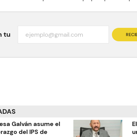
n tu
RECI
ADAS
esa Galván asume el
E
erazgo del IPS de
u