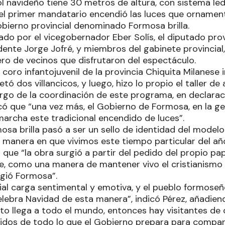
l navideño tiene 30 metros de altura, con sistema led
el primer mandatario encendió las luces que ornament
bierno provincial denominado Formosa brilla.
o por el vicegobernador Eber Solís, el diputado prov
ndente Jorge Jofré, y miembros del gabinete provincia
o de vecinos que disfrutaron del espectáculo.
 coro infantojuvenil de la provincia Chiquita Milanese
etó dos villancicos, y luego, hizo lo propio el taller d
argo de la coordinación de este programa, en declara
 que “una vez más, el Gobierno de Formosa, en la ge
marcha este tradicional encendido de luces”.
osa brilla pasó a ser un sello de identidad del model
 manera en que vivimos este tiempo particular del año
 que “la obra surgió a partir del pedido del propio pa
e, como una manera de mantener vivo el cristianismo
igió Formosa”.
ial carga sentimental y emotiva, y el pueblo formose
celebra Navidad de esta manera”, indicó Pérez, añadien
to llega a todo el mundo, entonces hay visitantes de 
dos de todo lo que el Gobierno prepara para compart