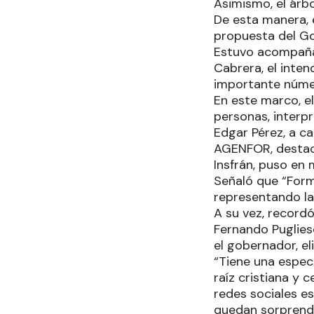
Asimismo, el árbo
De esta manera, 
propuesta del Go
Estuvo acompañad
Cabrera, el inte
importante númer
En este marco, el
personas, interpr
Edgar Pérez, a c
AGENFOR, destacó
Insfrán, puso en 
Señaló que “Form
representando la
A su vez, recordó
Fernando Puglies
el gobernador, el
“Tiene una espec
raíz cristiana y 
redes sociales es
quedan sorprendi