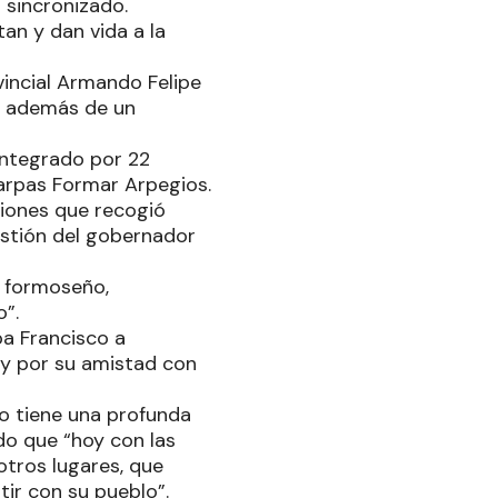
 sincronizado.
an y dan vida a la
incial Armando Felipe
l, además de un
 integrado por 22
e arpas Formar Arpegios.
ciones que recogió
stión del gobernador
o formoseño,
”.
pa Francisco a
 y por su amistad con
ño tiene una profunda
do que “hoy con las
otros lugares, que
ir con su pueblo”.