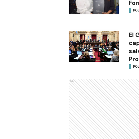
Fo
POL
El 
cap
sal
Pro
POL
Ads