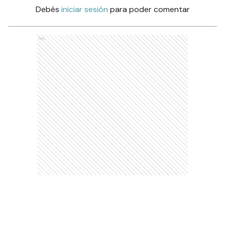
Debés
iniciar sesión
para poder comentar
Ads