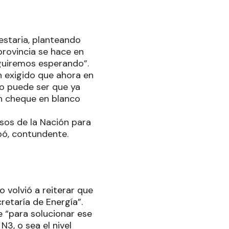
estaria, planteando
provincia se hace en
seguiremos esperando”.
n exigido que ahora en
no puede ser que ya
n cheque en blanco
rsos de la Nación para
bó, contundente.
 volvió a reiterar que
cretaría de Energía”.
 “para solucionar ese
3, o sea el nivel