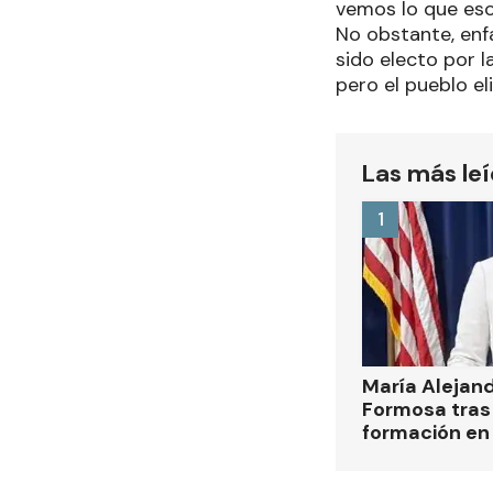
vemos lo que eso
No obstante, enf
sido electo por l
pero el pueblo el
Las más le
1
María Alejan
Formosa tras 
formación en