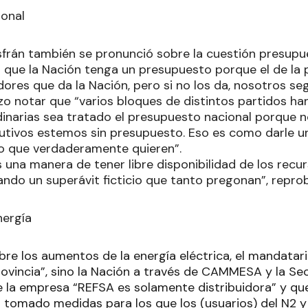
ional
sfrán también se pronunció sobre la cuestión presupu
 que la Nación tenga un presupuesto porque el de la 
adores que da la Nación, pero si no los da, nosotros 
izo notar que “varios bloques de distintos partidos ha
rdinarias sea tratado el presupuesto nacional porque 
tivos estemos sin presupuesto. Eso es como darle u
lo que verdaderamente quieren”.
 una manera de tener libre disponibilidad de los recu
ndo un superávit ficticio que tanto pregonan”, repro
nergía
re los aumentos de la energía eléctrica, el mandatario
rovincia”, sino la Nación a través de CAMMESA y la Se
 la empresa “REFSA es solamente distribuidora” y que
tomado medidas para los que los (usuarios) del N2 y N