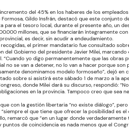
 incremento del 45% en los haberes de los empleados 
 Formosa, Gildo Insfrán, destacó que este conjunto d
ta para el tesoro local, durante el presente año, un 
300.000 millones, que se financiarán íntegramente con
rovincial, es decir, sin acudir a endeudamiento.
 recogidas, el primer mandatario fue consultado sobre 
n del Gobierno del presidente Javier Milei, marcando 
al. “Cuando yo digo permanentemente que las obras pú
ial no se van a detener, no lo van a hacer porque son
osamente denominamos modelo formoseño”, dejó en c
tado sobre si asistirá este sábado 1 de marzo a la ape
Congreso, donde Milei dará su discurso, respondió: “No 
obligaciones en la provincia. Tampoco creo que sea n
a, que con la gestión libertaria “no existe diálogo”, per
 “siempre el que tiene que ofrecer la posibilidad es el
ello, remarcó que “en un lugar donde verdaderamente 
 y puntos de coincidencia es nada menos que el Congr