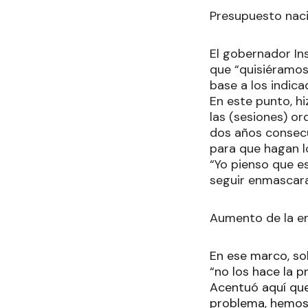
Presupuesto nac
El gobernador In
que “quisiéramos
base a los indic
En este punto, h
las (sesiones) o
dos años consecu
para que hagan 
“Yo pienso que es
seguir enmascara
Aumento de la e
En ese marco, sob
“no los hace la p
Acentuó aquí que
problema, hemos 