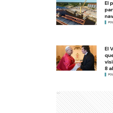
El 
par
na
POL
El 
que
vis
8 a
POL
Ads