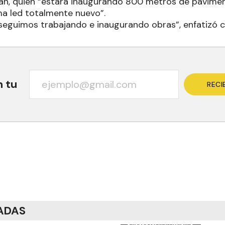
án, quien “estará inaugurando 800 metros de pavime
ema led totalmente nuevo”.
seguimos trabajando e inaugurando obras”, enfatizó 
n tu
RECI
ADAS