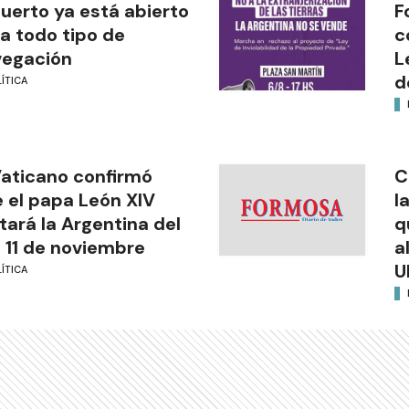
puerto ya está abierto
F
a todo tipo de
c
vegación
L
d
ÍTICA
Vaticano confirmó
C
 el papa León XIV
l
itará la Argentina del
q
l 11 de noviembre
a
U
ÍTICA