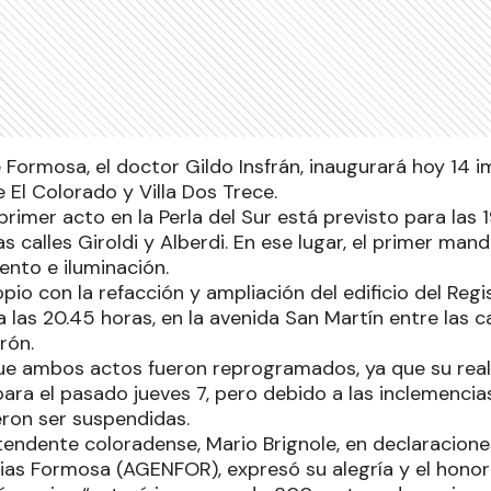
 Formosa, el doctor Gildo Insfrán, inaugurará hoy 14 
e El Colorado y Villa Dos Trece.
primer acto en la Perla del Sur está previsto para las 1
as calles Giroldi y Alberdi. En ese lugar, el primer man
nto e iluminación.
pio con la refacción y ampliación del edificio del Regis
a las 20.45 horas, en la avenida San Martín entre las c
rón.
e ambos actos fueron reprogramados, ya que su reali
para el pasado jueves 7, pero debido a las inclemencia
eron ser suspendidas.
ntendente coloradense, Mario Brignole, en declaracione
as Formosa (AGENFOR), expresó su alegría y el honor po