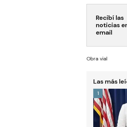
Recibí las
noticias e
email
Obra vial
Las más le
1