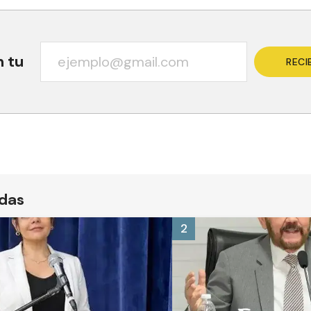
n tu
RECI
ídas
2