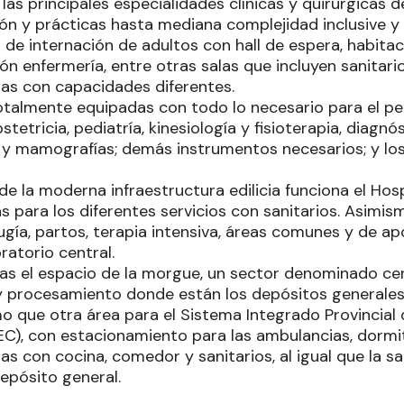
las principales especialidades clínicas y quirúrgicas 
ión y prácticas hasta mediana complejidad inclusive y
 de internación de adultos con hall de espera, habit
ión enfermería, entre otras salas que incluyen sanitari
as con capacidades diferentes.
talmente equipadas con todo lo necesario para el per
stetricia, pediatría, kinesiología y fisioterapia, diagn
 y mamografías; demás instrumentos necesarios; y los
e la moderna infraestructura edilicia funciona el Hos
as para los diferentes servicios con sanitarios. Asimism
ugía, partos, terapia intensiva, áreas comunes y de ap
ratorio central.
as el espacio de la morgue, un sector denominado ce
 procesamiento donde están los depósitos generales, e
mo que otra área para el Sistema Integrado Provincial
EC), con estacionamiento para las ambulancias, dormit
as con cocina, comedor y sanitarios, al igual que la s
depósito general.