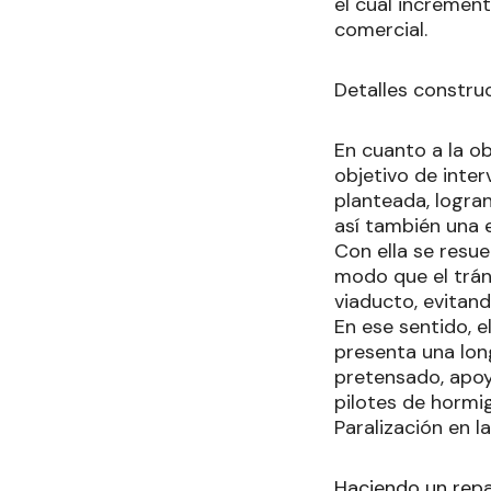
el cual incremen
comercial.
Detalles constru
En cuanto a la ob
objetivo de inter
planteada, logra
así también una 
Con ella se resue
modo que el tráns
viaducto, evitand
En ese sentido, e
presenta una lon
pretensado, apoy
pilotes de hormig
Paralización en l
Haciendo un repa