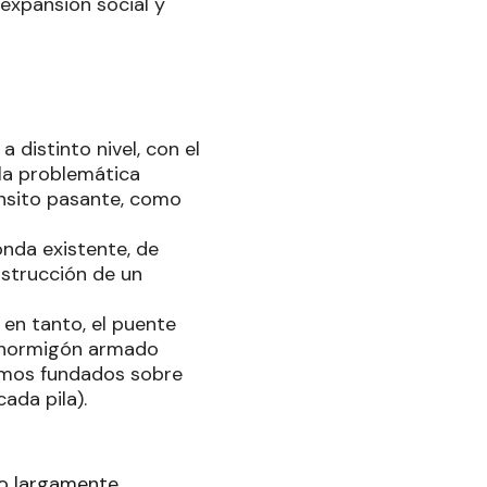
expansión social y
 distinto nivel, con el
 la problemática
ánsito pasante, como
onda existente, de
nstrucción de un
 en tanto, el puente
e hormigón armado
remos fundados sobre
cada pila).
to largamente