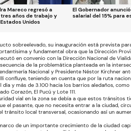
dra Mareco regresó a
El Gobernador anunci
tres años de trabajo y
salarial del 15% para e
 Estados Unidos
ucto sobreelevado, su inauguración está prevista para
ortantísima y fundamental obra que la Dirección Provin
ecutó en convenio con la Dirección Nacional de Viali
ecuencia de la problemática planteada en la intersec
endarmería Nacional y Presidente Néstor Kirchner ant
llí confluye, teniendo en cuenta que por la ruta nacion
al día y más de 3.100 hacia los barrios aledaños, como
ado Corazón, El Pucú y Lote 111.
uridad vial en la zona se debía a que estos tránsitos t
ue el pasante, que no necesita entrar a la ciudad, circ
l tránsito local transversal, ocasionando así un aume
 marco de un importante crecimiento de la ciudad capit