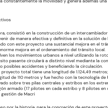
ta constantemente la movilidad y genera además una 
ctivos
ra, consistió en la construcción de un intercambiador a
venir de manera efectiva y definitiva en la solución de
ndo con este proyecto una sustancial mejora en el tr
enorme mejora en el ordenamiento del tránsito local.
lven los movimientos urbanos a nivel utilizando la rot
ito pasante circulará a distinto nivel mediante la co
o posibles accidentes y beneficiando la circulación.
l proyecto total tiene una longitud de 1.124,49 metros;
gitud de 110 metros y fue hecho con la tecnología d
ado sobre tres pilas centrales y estribos en los ext
ón armado (17 pilotes en cada estribo y 8 pilotes en 
a gestión de Macri
so por la historia, para la concreción de este proyec