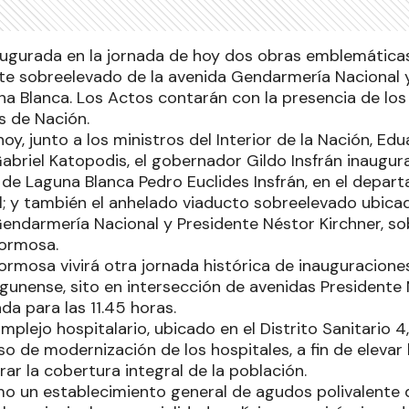
naugurada en la jornada de hoy dos obras emblemáticas
te sobreelevado de la avenida Gendarmería Nacional y
a Blanca. Los Actos contarán con la presencia de los m
s de Nación.
hoy, junto a los ministros del Interior de la Nación, Ed
abriel Katopodis, el gobernador Gildo Insfrán inaugura
l de Laguna Blanca Pedro Euclides Insfrán, en el depa
al; y también el anhelado viaducto sobreelevado ubica
endarmería Nacional y Presidente Néstor Kirchner, sobr
Formosa.
ormosa vivirá otra jornada histórica de inauguraciones
gunense, sito en intersección de avenidas Presidente 
da para las 11.45 horas.
lejo hospitalario, ubicado en el Distrito Sanitario 4, 
so de modernización de los hospitales, a fin de elevar 
ar la cobertura integral de la población.
o un establecimiento general de agudos polivalente