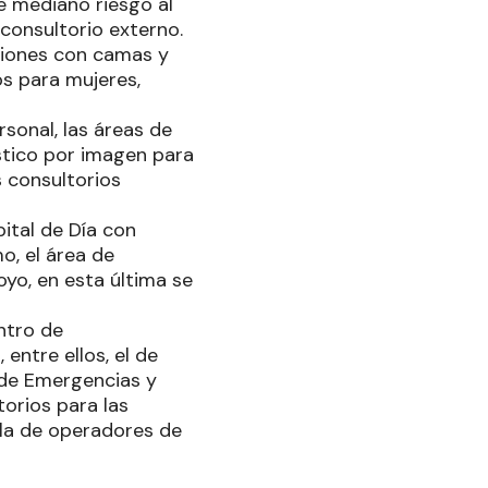
de mediano riesgo al
 consultorio externo.
aciones con camas y
os para mujeres,
sonal, las áreas de
óstico por imagen para
 consultorios
pital de Día con
o, el área de
oyo, en esta última se
ntro de
ntre ellos, el de
 de Emergencias y
orios para las
ala de operadores de