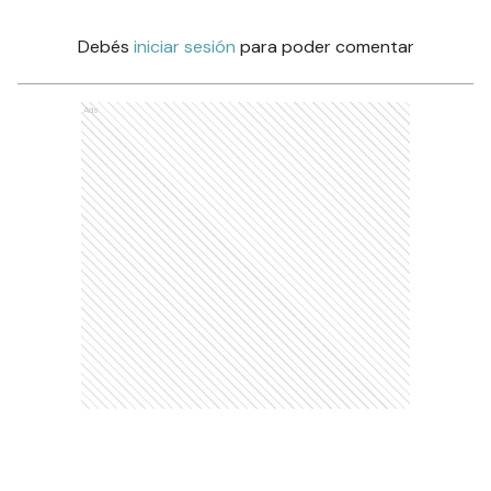
Debés
iniciar sesión
para poder comentar
Ads