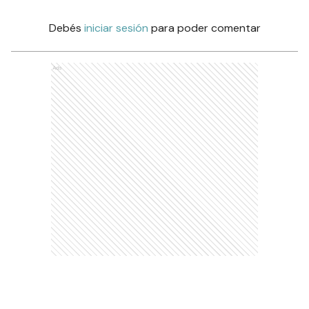
Debés
iniciar sesión
para poder comentar
Ads