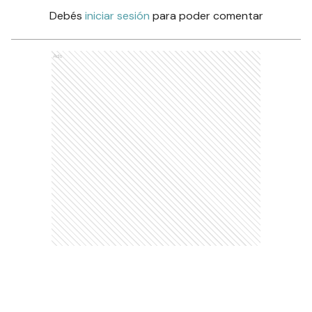
Debés
iniciar sesión
para poder comentar
Ads