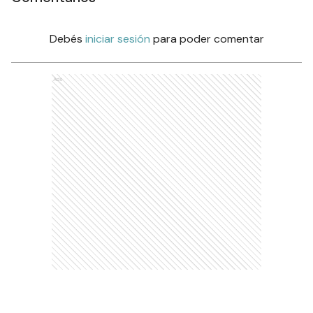
Debés
iniciar sesión
para poder comentar
Ads