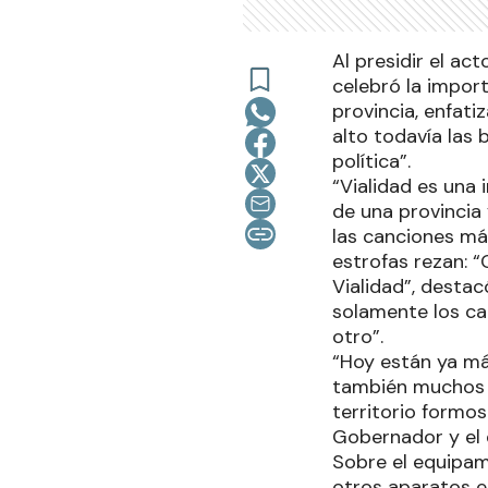
Al presidir el ac
celebró la import
provincia, enfat
alto todavía las 
política”.
“Vialidad es una 
de una provincia 
las canciones má
estrofas rezan: 
Vialidad”, destac
solamente los ca
otro”.
“Hoy están ya má
también muchos k
territorio formos
Gobernador y el 
Sobre el equipam
otros aparatos e