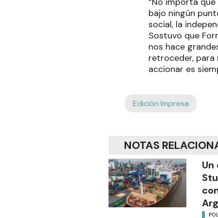
“No importa qué 
bajo ningún punto
social, la indepe
Sostuvo que Form
nos hace grandes
retroceder, para
accionar es siemp
Edición Impresa
NOTAS RELACION
Un 
Stu
com
Arg
POL