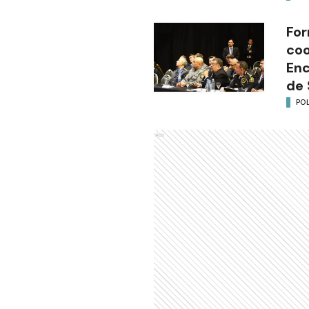
For
coo
Enc
de 
POL
Ads