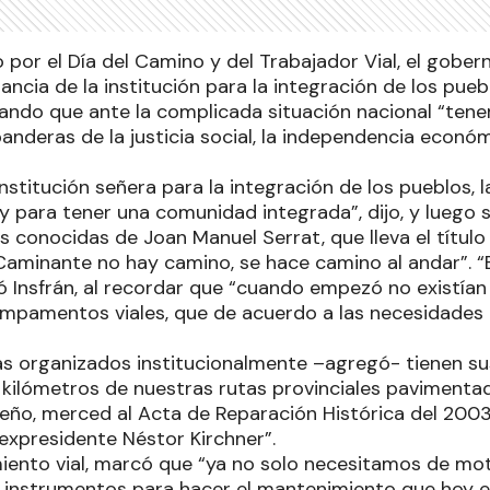
to por el Día del Camino y del Trabajador Vial, el gober
ancia de la institución para la integración de los puebl
izando que ante la complicada situación nacional “te
banderas de la justicia social, la independencia econó
institución señera para la integración de los pueblos, 
y para tener una comunidad integrada”, dijo, y luego 
s conocidas de Joan Manuel Serrat, que lleva el títul
“Caminante no hay camino, se hace camino al andar”. “
ó Insfrán, al recordar que “cuando empezó no existían l
mpamentos viales, que de acuerdo a las necesidades i
s organizados institucionalmente –agregó- tienen sus
ilómetros de nuestras rutas provinciales pavimentad
eño, merced al Acta de Reparación Histórica del 2003,
expresidente Néstor Kirchner”.
iento vial, marcó que “ya no solo necesitamos de mot
 instrumentos para hacer el mantenimiento que hoy e