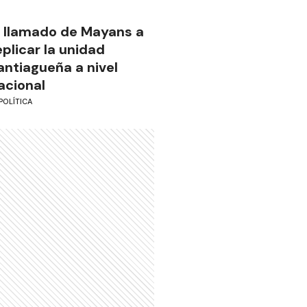
l llamado de Mayans a
eplicar la unidad
antiagueña a nivel
acional
POLÍTICA