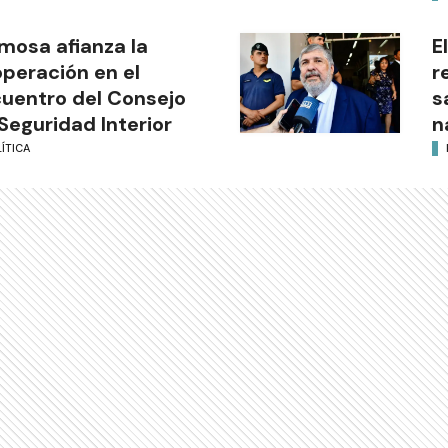
mosa afianza la
E
peración en el
r
uentro del Consejo
s
Seguridad Interior
n
ÍTICA