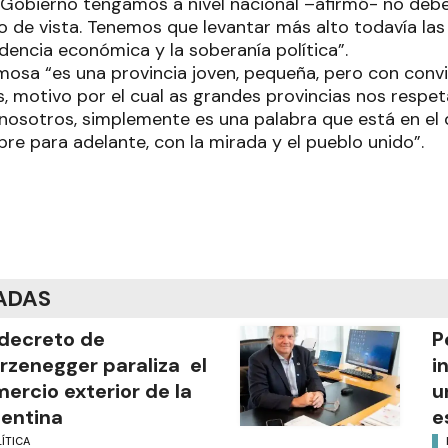
Gobierno tengamos a nivel nacional –afirmó- no deb
 de vista. Tenemos que levantar más alto todavía las 
ndencia económica y la soberanía política”.
osa “es una provincia joven, pequeña, pero con convi
, motivo por el cual as grandes provincias nos respe
 nosotros, simplemente es una palabra que está en el 
re para adelante, con la mirada y el pueblo unido”.
ADAS
decreto de
P
rzenegger paraliza el
i
ercio exterior de la
u
entina
e
ÍTICA