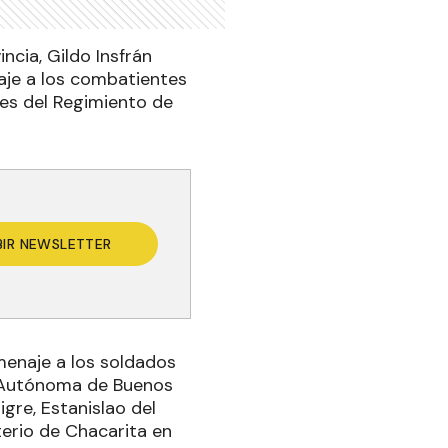
ncia, Gildo Insfrán
aje a los combatientes
nes del Regimiento de
BIR NEWSLETTER
menaje a los soldados
ad Autónoma de Buenos
igre, Estanislao del
terio de Chacarita en