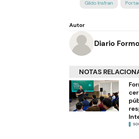
Gildo Insfran
Porta
Autor
Diario Form
NOTAS RELACION
For
cer
púb
res
Int
SO