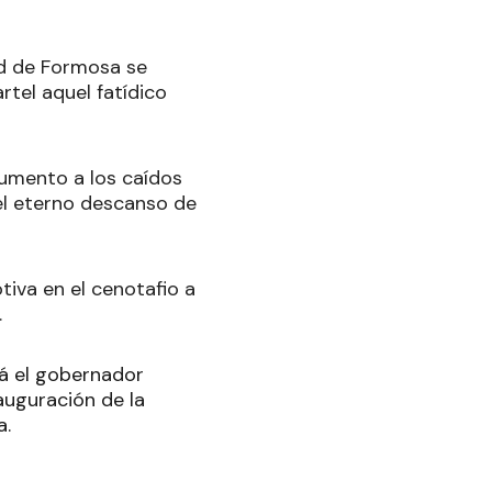
ad de Formosa se
rtel aquel fatídico
umento a los caídos
 el eterno descanso de
tiva en el cenotafio a
.
ará el gobernador
nauguración de la
a.