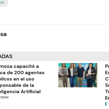
da
osa
ADAS
mosa capacitó a
P
ca de 200 agentes
E
licos en el uso
C
ponsable de la
S
eligencia Artificial
T
E
CIEDAD