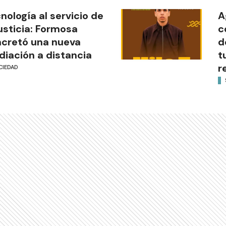
nología al servicio de
A
justicia: Formosa
c
cretó una nueva
d
iación a distancia
t
r
CIEDAD