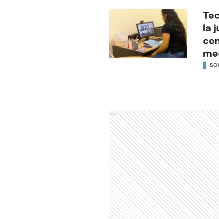
Tec
la 
con
med
SO
Ads