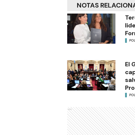
NOTAS RELACION
Ter
lid
Fo
POL
El 
cap
sal
Pro
POL
Ads