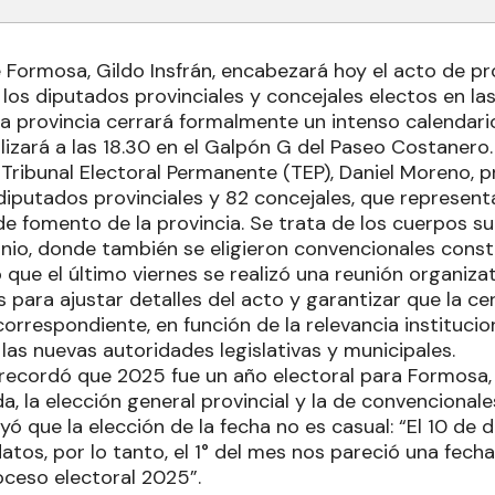
 Formosa, Gildo Insfrán, encabezará hoy el acto de p
 los diputados provinciales y concejales electos en la
 la provincia cerrará formalmente un intenso calendari
lizará a las 18.30 en el Galpón G del Paseo Costanero.
 Tribunal Electoral Permanente (TEP), Daniel Moreno, 
iputados provinciales y 82 concejales, que representa
de fomento de la provincia. Se trata de los cuerpos s
unio, donde también se eligieron convencionales const
e el último viernes se realizó una reunión organizati
 para ajustar detalles del acto y garantizar que la ce
correspondiente, en función de la relevancia institucio
as nuevas autoridades legislativas y municipales.
P recordó que 2025 fue un año electoral para Formosa,
a, la elección general provincial y la de convencional
ó que la elección de la fecha no es casual: “El 10 de
tos, por lo tanto, el 1° del mes nos pareció una fecha
oceso electoral 2025”.