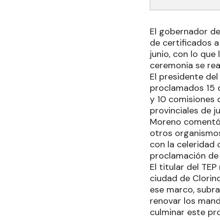
El gobernador de
de certificados a
junio, con lo que
ceremonia se rea
El presidente del
proclamados 15 d
y 10 comisiones 
provinciales de j
Moreno comentó qu
otros organismos
con la celeridad 
proclamación de l
El titular del TE
ciudad de Clorind
ese marco, subray
renovar los manda
culminar este pr