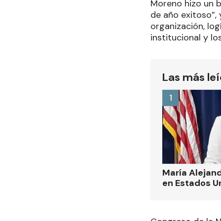
Moreno hizo un ba
de año exitoso”,
organización, log
institucional y l
Las más le
1
María Alejand
en Estados U