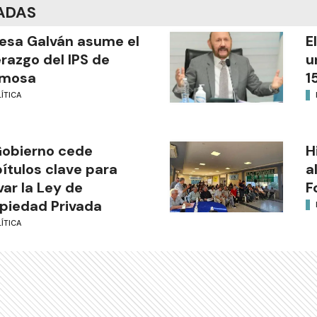
ADAS
esa Galván asume el
E
erazgo del IPS de
u
rmosa
1
ÍTICA
Gobierno cede
H
ítulos clave para
a
var la Ley de
F
piedad Privada
ÍTICA