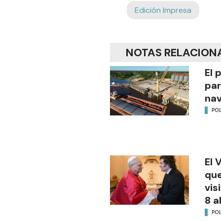
Edición Impresa
NOTAS RELACION
El 
par
na
POL
El 
que
vis
8 a
POL