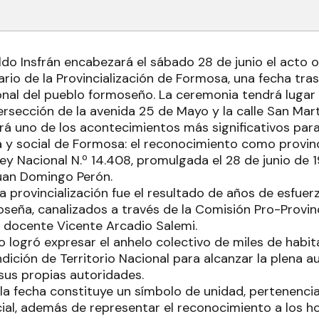
ldo Insfrán encabezará el sábado 28 de junio el acto 
sario de la Provincialización de Formosa, una fecha tra
ional del pueblo formoseño. La ceremonia tendrá lugar e
ersección de la avenida 25 de Mayo y la calle San Martí
rá uno de los acontecimientos más significativos para
ca y social de Formosa: el reconocimiento como provi
Ley Nacional N.º 14.408, promulgada el 28 de junio de 
uan Domingo Perón.
a provincialización fue el resultado de años de esfuerz
eña, canalizados a través de la Comisión Pro-Provinci
 docente Vicente Arcadio Salemi.
 logró expresar el anhelo colectivo de miles de habi
ndición de Territorio Nacional para alcanzar la plena a
 sus propias autoridades.
la fecha constituye un símbolo de unidad, pertenencia
cial, además de representar el reconocimiento a los 