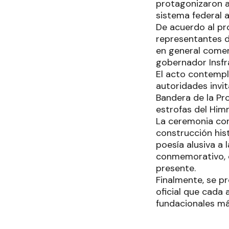
protagonizaron a
sistema federal a
De acuerdo al pro
representantes de
en general comenz
gobernador Insfrá
El acto contempl
autoridades invit
Bandera de la Pr
estrofas del Him
La ceremonia con
construcción hist
poesía alusiva a 
conmemorativo, de
presente.
Finalmente, se p
oficial que cada
fundacionales má