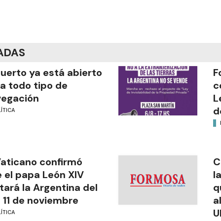
ADAS
puerto ya está abierto
F
a todo tipo de
c
vegación
L
d
ÍTICA
Vaticano confirmó
C
 el papa León XIV
l
itará la Argentina del
q
l 11 de noviembre
a
U
ÍTICA