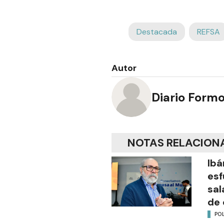
Destacada
REFSA
Autor
Diario Form
NOTAS RELACION
Ibá
esf
sal
de 
POL