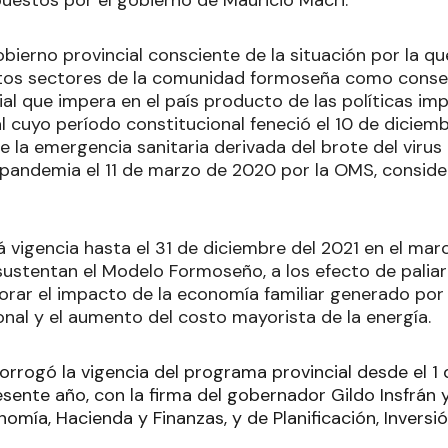
uestos por el gobierno de Mauricio Macri.
gobierno provincial consciente de la situación por la q
os sectores de la comunidad formoseña como consecu
al que impera en el país producto de las políticas im
l cuyo período constitucional feneció el 10 de diciem
e la emergencia sanitaria derivada del brote del viru
andemia el 11 de marzo de 2020 por la OMS, conside
á vigencia hasta el 31 de diciembre del 2021 en el mar
sustentan el Modelo Formoseño, a los efecto de paliar
orar el impacto de la economía familiar generado por l
ional y el aumento del costo mayorista de la energía.
orrogó la vigencia del programa provincial desde el 1 d
sente año, con la firma del gobernador Gildo Insfrán y
omía, Hacienda y Finanzas, y de Planificación, Inversió