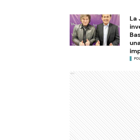
La 
inv
Bas
una
im
POL
Ads