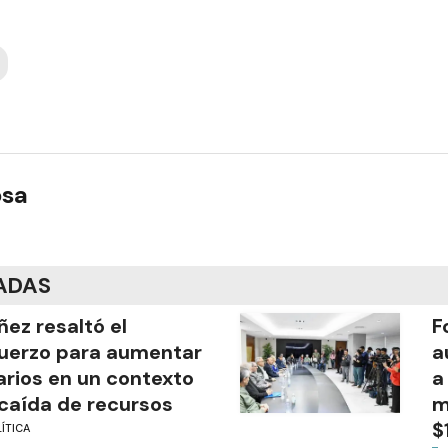
osa
ADAS
ñez resaltó el
F
uerzo para aumentar
a
arios en un contexto
a
caída de recursos
m
$
ÍTICA