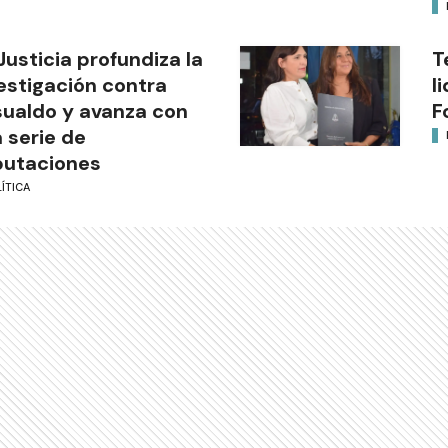
Justicia profundiza la
T
estigación contra
l
ualdo y avanza con
F
 serie de
putaciones
ÍTICA