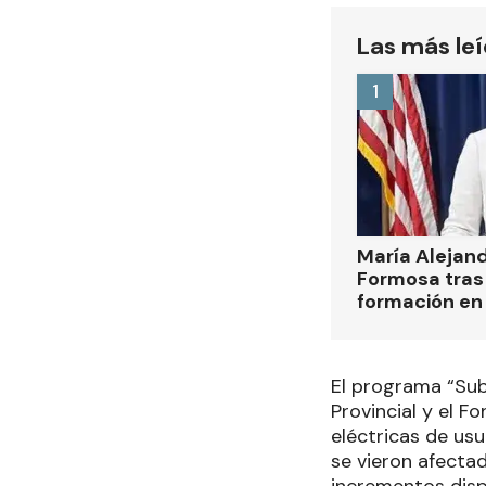
Las más le
1
María Alejan
Formosa tras 
formación en
El programa “Sub
Provincial y el F
eléctricas de us
se vieron afectad