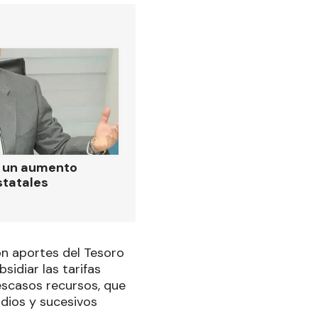
ó un aumento
statales
on aportes del Tesoro
sidiar las tarifas
escasos recursos, que
idios y sucesivos