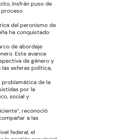
bito, Insfrán puso de
n proceso
rica del peronismo de
seña ha conquistado
marco de abordaje
género. Este avance
erspectiva de género y
as esferas política,
 problemática de la
istidas por la
co, social y
iciente”, reconoció
acompañar a las
el federal, el