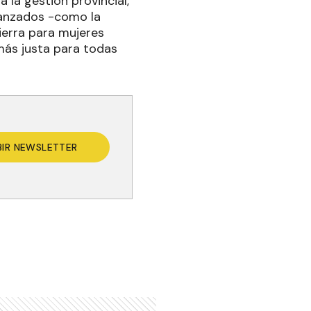
 la gestión provincial,
canzados -como la
tierra para mujeres
más justa para todas
BIR NEWSLETTER