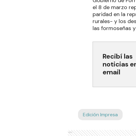
Gobierno de Formo
el 8 de marzo re
paridad en la rep
rurales- y los d
las formoseñas y
Recibí las
noticias e
email
Edición Impresa
Ads