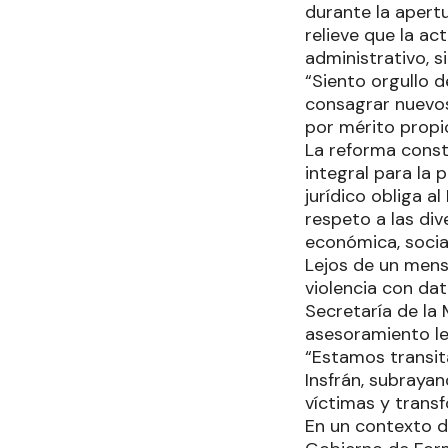
durante la apertu
relieve que la ac
administrativo, si
“Siento orgullo 
consagrar nuevos
por mérito propio
La reforma const
integral para la 
jurídico obliga a
respeto a las div
económica, social
Lejos de un mens
violencia con dat
Secretaría de la 
asesoramiento le
“Estamos transit
Insfrán, subraya
víctimas y transf
En un contexto do