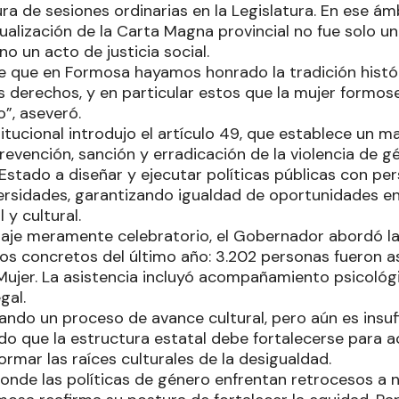
ra de sesiones ordinarias en la Legislatura. En ese ám
tualización de la Carta Magna provincial no fue solo u
no un acto de justicia social.
de que en Formosa hayamos honrado la tradición histó
 derechos, y en particular estos que la mujer formo
”, aseveró.
itucional introdujo el artículo 49, que establece un 
prevención, sanción y erradicación de la violencia de 
l Estado a diseñar y ejecutar políticas públicas con p
ersidades, garantizando igualdad de oportunidades en l
 y cultural.
aje meramente celebratorio, el Gobernador abordó la
os concretos del último año: 3.202 personas fueron as
Mujer. La asistencia incluyó acompañamiento psicológi
gal.
ando un proceso de avance cultural, pero aún es insuf
ndo que la estructura estatal debe fortalecerse para 
ormar las raíces culturales de la desigualdad.
nde las políticas de género enfrentan retrocesos a niv