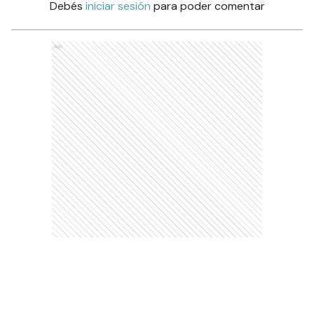
Debés
iniciar sesión
para poder comentar
Ads