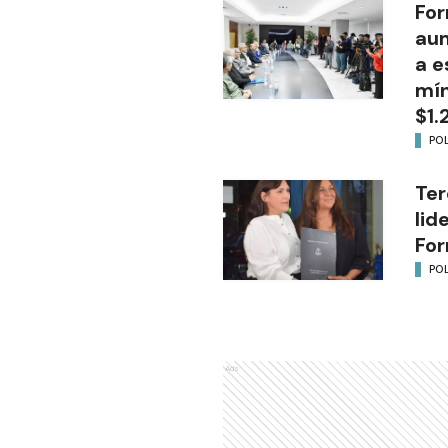
For
aum
a e
mín
$1.
POL
Ter
lid
Fo
POL
Ads