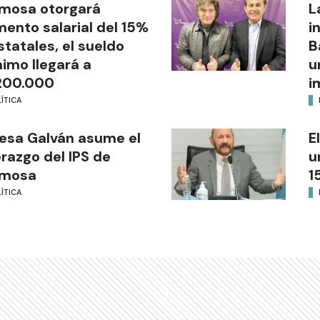
mosa otorgará
L
ento salarial del 15%
i
statales, el sueldo
B
imo llegará a
u
200.000
i
ÍTICA
esa Galván asume el
E
erazgo del IPS de
u
rmosa
1
ÍTICA