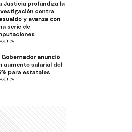
a Justicia profundiza la
nvestigación contra
asualdo y avanza con
na serie de
mputaciones
POLÍTICA
l Gobernador anunció
n aumento salarial del
5% para estatales
POLÍTICA