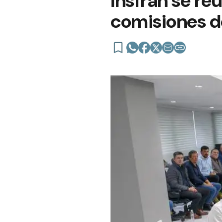
Insfrán se re
comisiones 