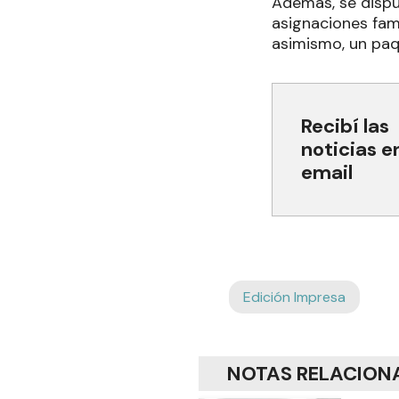
Además, se dispu
asignaciones fami
asimismo, un paq
Recibí las
noticias e
email
Edición Impresa
NOTAS RELACION