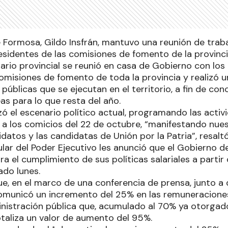
 Formosa, Gildo Insfrán, mantuvo una reunión de trab
esidentes de las comisiones de fomento de la provinci
ario provincial se reunió en casa de Gobierno con los
omisiones de fomento de toda la provincia y realizó u
públicas que se ejecutan en el territorio, a fin de co
reas para lo que resta del año.
zó el escenario político actual, programando las acti
a a los comicios del 22 de octubre, “manifestando nu
datos y las candidatas de Unión por la Patria”, resalt
tular del Poder Ejecutivo les anunció que el Gobierno de
ra el cumplimiento de sus políticas salariales a partir
ado lunes.
e, en el marco de una conferencia de prensa, junto a 
 comunicó un incremento del 25% en las remuneraciones
inistración pública que, acumulado al 70% ya otorgad
 totaliza un valor de aumento del 95%.