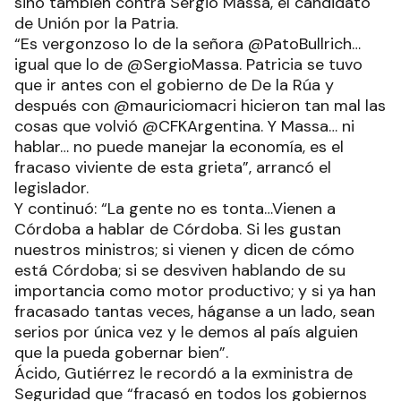
sino también contra Sergio Massa, el candidato
de Unión por la Patria.
“Es vergonzoso lo de la señora @PatoBullrich…
igual que lo de @SergioMassa. Patricia se tuvo
que ir antes con el gobierno de De la Rúa y
después con @mauriciomacri hicieron tan mal las
cosas que volvió @CFKArgentina. Y Massa… ni
hablar… no puede manejar la economía, es el
fracaso viviente de esta grieta”, arrancó el
legislador.
Y continuó: “La gente no es tonta…Vienen a
Córdoba a hablar de Córdoba. Si les gustan
nuestros ministros; si vienen y dicen de cómo
está Córdoba; si se desviven hablando de su
importancia como motor productivo; y si ya han
fracasado tantas veces, háganse a un lado, sean
serios por única vez y le demos al país alguien
que la pueda gobernar bien”.
Ácido, Gutiérrez le recordó a la exministra de
Seguridad que “fracasó en todos los gobiernos