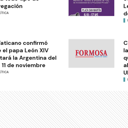
vegación
L
d
ÍTICA
Vaticano confirmó
C
 el papa León XIV
l
itará la Argentina del
q
l 11 de noviembre
a
U
ÍTICA