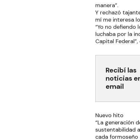
manera”.
Y rechazó tajant
mí me interesa l
“Yo no defiendo l
luchaba por la in
Capital Federal”,
Recibí las
noticias e
email
Nuevo hito
“La generación d
sustentabilidad a
cada formoseño se