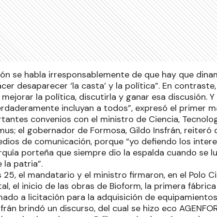
ión se habla irresponsablemente de que hay que dinami
cer desaparecer ‘la casta’ y la política”. En contraste
mejorar la política, discutirla y ganar esa discusión. 
rdaderamente incluyan a todos”, expresó el primer ma
rtantes convenios con el ministro de Ciencia, Tecnolog
lmus; el gobernador de Formosa, Gildo Insfrán, reiteró 
medios de comunicación, porque “yo defiendo los inter
arquía porteña que siempre dio la espalda cuando se l
 la patria”.
25, el mandatario y el ministro firmaron, en el Polo C
l, el inicio de las obras de Bioform, la primera fábric
amado a licitación para la adquisición de equipamiento
sfrán brindó un discurso, del cual se hizo eco AGENFO