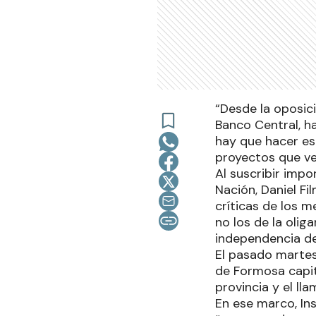
“Desde la oposic
Banco Central, ha
hay que hacer es 
proyectos que ve
Al suscribir impo
Nación, Daniel Fi
críticas de los 
no los de la olig
independencia de
El pasado martes 
de Formosa capita
provincia y el ll
En ese marco, In