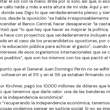
ar el sol con la mano. Brilla por sí solo, así que, si es
 callo nada y más a esta altura de mi vida. Aquí y en 
á, donde sea. Digo lo que verdaderamente pienso y sie
s, desde la oposición “se habla irresponsablemente
ncendiar el Banco Central, hacer desaparecer ‘la casta’ 
nteó que “lo que hay que hacer es mejorar la política, 
 se hace con proyectos que verdaderamente incluyan 
ede en el caso de los precandidatos opositores, por 
 y la educación pública para achicar el gasto”, cuando 
 intereses de esos organismos internacionales que se
os pueblos”, que son los mismos con los que pactó el
punto que el General Juan Domingo Perón no se adhir
o voltearon en el 55 y en el 56 ya estaban firmando co
or Kirchner, pagó los 10.000 millones de dólares que 
lo que tenemos que darle valor: una de las banderas 
s la independencia económica”.
e “recuperando la independencia económica, tenemos s
cosas podemos pensar en justicia social. Si no, es imp