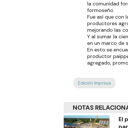
la comunidad for
formoseño.
Fue así que con l
productores agro
mejorando las co
Y al sumar la cie
en un marco de su
En esto se encuad
productor paippe
agregado, promov
Edición Impresa
NOTAS RELACION
El 
par