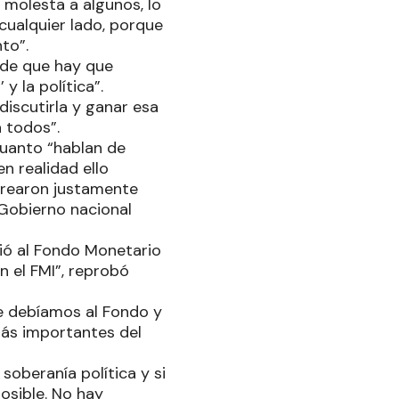
o molesta a algunos, lo
cualquier lado, porque
nto”.
 de que hay que
y la política”.
discutirla y ganar esa
a todos”.
cuanto “hablan de
en realidad ello
 crearon justamente
 Gobierno nacional
ió al Fondo Monetario
n el FMI”, reprobó
le debíamos al Fondo y
más importantes del
oberanía política y si
osible. No hay