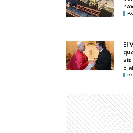
na
POL
El 
que
vis
8 a
POL
Ads