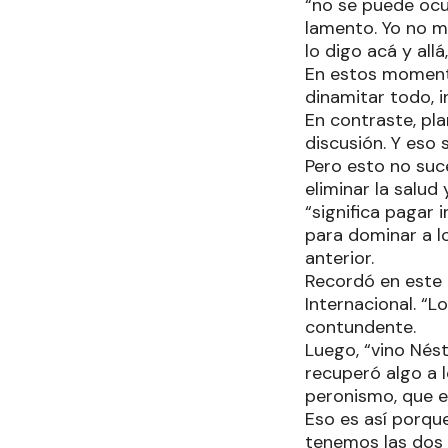
“no se puede ocult
lamento. Yo no me
lo digo acá y all
En estos momento
dinamitar todo, i
En contraste, pla
discusión. Y eso
Pero esto no suc
eliminar la salud
“significa pagar
para dominar a l
anterior.
Recordó en este 
Internacional. “L
contundente.
Luego, “vino Nést
recuperó algo a 
peronismo, que e
Eso es así porqu
tenemos las dos 