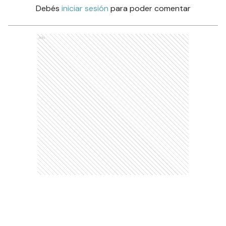
Debés
iniciar sesión
para poder comentar
Ads