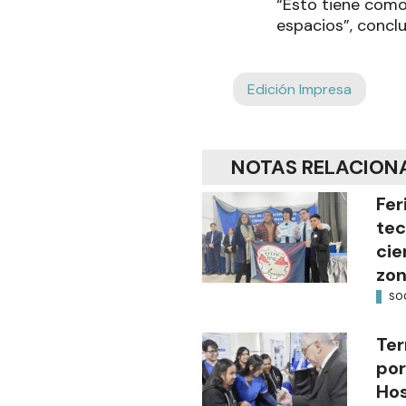
“Esto tiene como
espacios”, concl
Edición Impresa
NOTAS RELACION
Fer
tec
cie
zon
SO
Ter
por
Hos