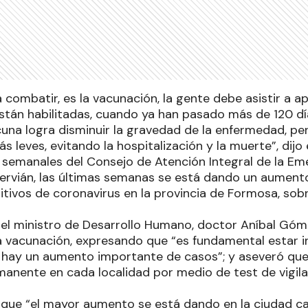
a combatir, es la vacunación, la gente debe asistir a ap
están habilitadas, cuando ya han pasado más de 120 dí
acuna logra disminuir la gravedad de la enfermedad, pe
 leves, evitando la hospitalización y la muerte”, dijo
 semanales del Consejo de Atención Integral de la Em
ervián, las últimas semanas se está dando un aumento 
itivos de coronavirus en la provincia de Formosa, sob
 el ministro de Desarrollo Humano, doctor Aníbal Góm
a vacunación, expresando que “es fundamental estar i
ay un aumento importante de casos”; y aseveró que 
anente en cada localidad por medio de test de vigil
 que “el mayor aumento se está dando en la ciudad cap