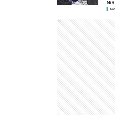
Niñ
SO
Ads