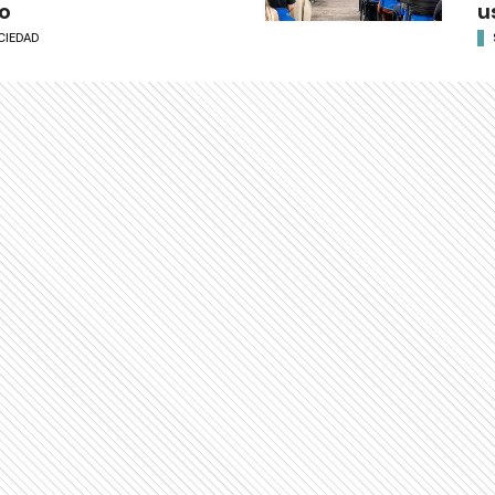
o
u
CIEDAD