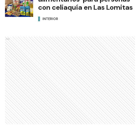
con celiaquía en Las Lomitas
INTERIOR
Ads