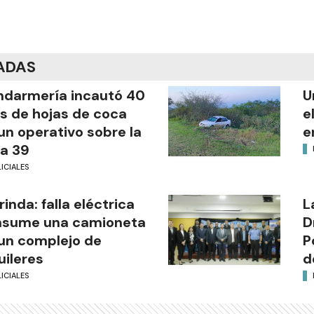
ADAS
darmería incautó 40
U
os de hojas de coca
e
un operativo sobre la
e
a 39
ICIALES
rinda: falla eléctrica
L
nsume una camioneta
D
un complejo de
P
uileres
d
ICIALES