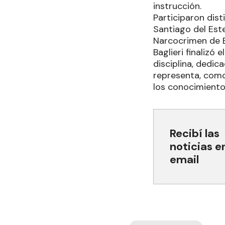
instrucción.
Participaron dis
Santiago del Este
Narcocrimen de Bo
Baglieri finalizó
disciplina, dedic
representa, como 
los conocimiento
Recibí las
noticias e
email