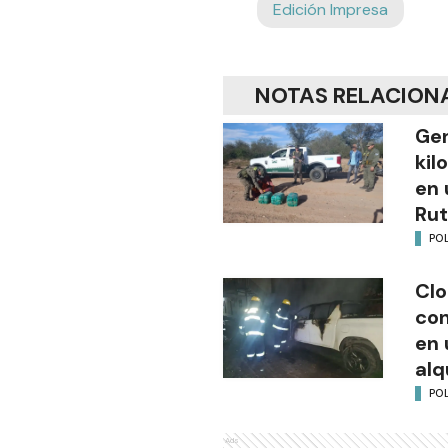
Edición Impresa
NOTAS RELACION
Gen
kil
en 
Rut
POL
Clo
co
en 
alq
POL
Ads