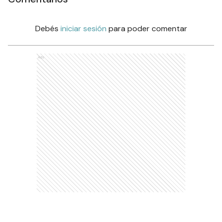
Debés
iniciar sesión
para poder comentar
Ads