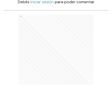
Debés
iniciar sesión
para poder comentar
Ads