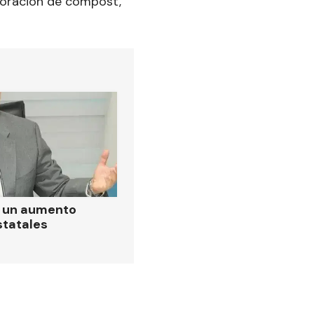
boración de compost,
ó un aumento
statales