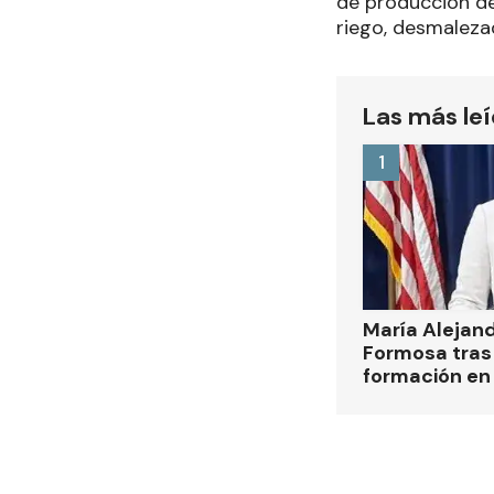
de producción de
riego, desmaleza
Las más le
1
María Alejan
Formosa tras 
formación en