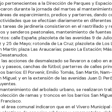
jo pertenecientes a la Dirección de Parques y Espaci
bocaron durante la jornada del martes al mantenimien
áreas de esparcimiento, predios y parterres, dando co
actividades que se efectúan diariamente en diferentes
 tareas de jardinería consistieron en el rastrillado y 
dos y senderos peatonales, mantenimiento de fuentes y
ntos: calle España; plazoleta de las avenidas 9 de Juli
y 25 de Mayo; rotonda de La Cruz; plazoleta de Los
 Martín; plaza Las Araucarias; paseo La Estación; Mást
 Desatanudos.
las acciones de desmalezado se llevaron a cabo en a
s y paseos, canchas de fútbol, parterres de calles pri
os barrios: El Porvenir, Emilio Tomás, San Martín, Nam
n Miguel; y en la extensión de las avenidas Juan D. P
uyentes.
mantenimiento del arbolado urbano, se realizaron trab
lección de ramas y troncos en los barrios San Miguel, 
 Francisco.
 el área comunal indicaron que en el Vivero Municipal