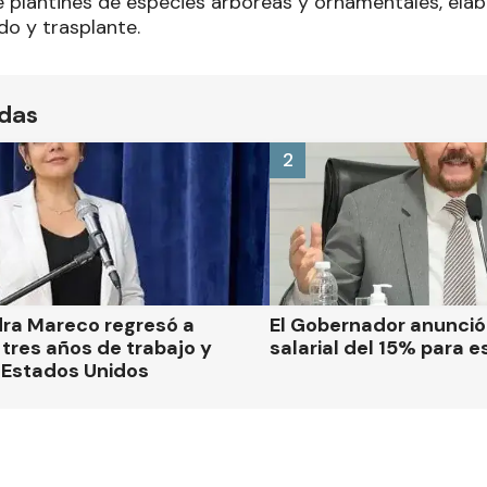
 plantines de especies arbóreas y ornamentales, ela
do y trasplante.
ídas
2
dra Mareco regresó a
El Gobernador anunci
tres años de trabajo y
salarial del 15% para e
 Estados Unidos