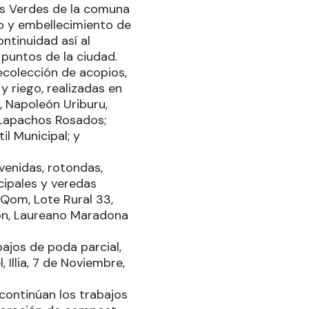
os Verdes de la comuna
to y embellecimiento de
ntinuidad así al
 puntos de la ciudad.
recolección de acopios,
 riego, realizadas en
o, Napoleón Uriburu,
 Lapachos Rosados;
il Municipal; y
venidas, rotondas,
ncipales y veredas
-Qom, Lote Rural 33,
erón, Laureano Maradona
ajos de poda parcial,
Illia, 7 de Noviembre,
 continúan los trabajos