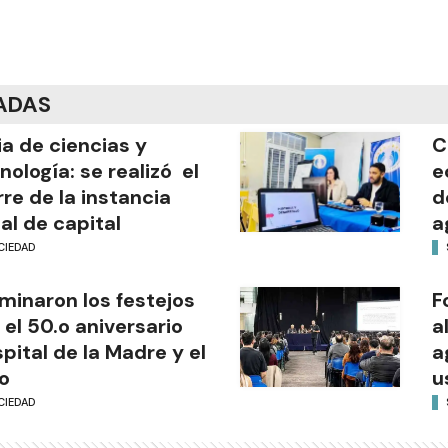
ADAS
ia de ciencias y
C
nología: se realizó el
e
rre de la instancia
d
al de capital
a
CIEDAD
minaron los festejos
F
 el 50.o aniversario
a
pital de la Madre y el
a
o
u
CIEDAD