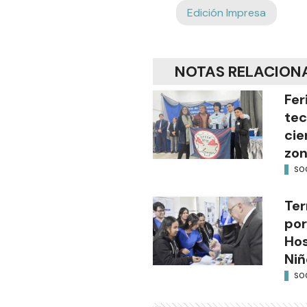
Edición Impresa
NOTAS RELACION
Fer
tec
cie
zon
SO
Ter
por
Hos
Niñ
SO