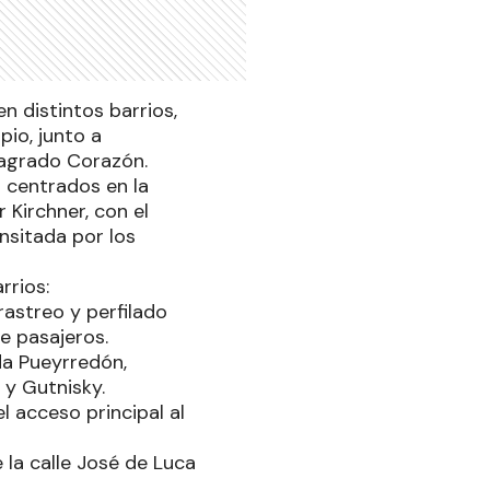
n distintos barrios,
pio, junto a
Sagrado Corazón.
n centrados en la
 Kirchner, con el
ansitada por los
rrios:
rastreo y perfilado
e pasajeros.
ida Pueyrredón,
 y Gutnisky.
l acceso principal al
 la calle José de Luca