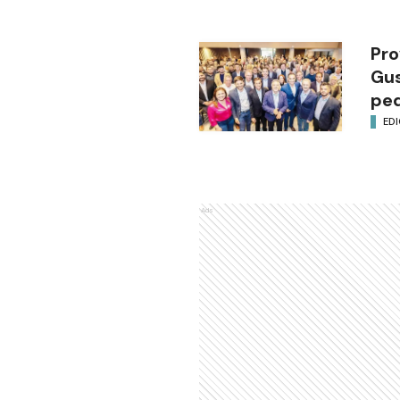
Pro
Gus
ped
EDI
Ads