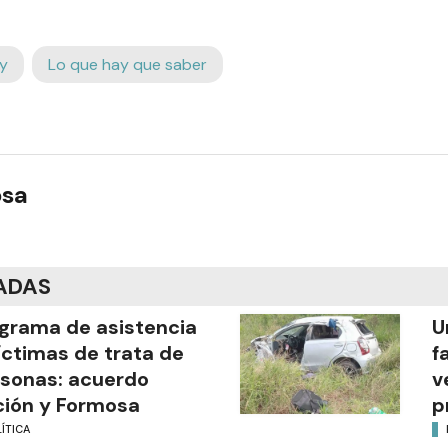
y
Lo que hay que saber
osa
ADAS
grama de asistencia
U
íctimas de trata de
f
sonas: acuerdo
v
ión y Formosa
p
ÍTICA