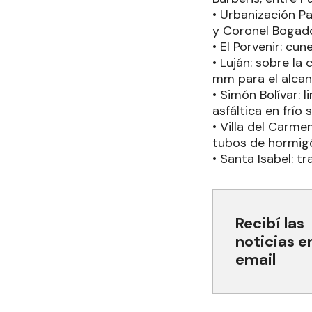
• Urbanización Pa
y Coronel Bogado
• El Porvenir: c
• Luján: sobre la
mm para el alcant
• Simón Bolívar: 
asfáltica en frío 
• Villa del Carme
tubos de hormig
• Santa Isabel: tr
Recibí las
noticias e
email