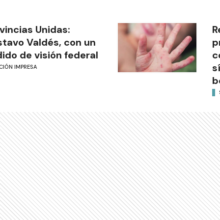
vincias Unidas:
R
tavo Valdés, con un
p
ido de visión federal
c
s
CIÓN IMPRESA
b