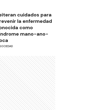
eiteran cuidados para
revenir la enfermedad
onocida como
índrome mano-ano-
oca
SOCIEDAD