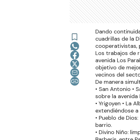
Dando continuidad
cuadrillas de la 
cooperativistas,
Los trabajos de 
avenida Los Para
objetivo de mejor
vecinos del secto
De manera simultá
• San Antonio • 
sobre la avenida
• Yrigoyen • La A
extendiéndose a l
• Pueblo de Dios:
barrio.
• Divino Niño: li
Barberis, entre P