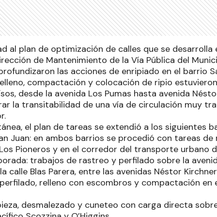
 al plan de optimización de calles que se desarrolla e
Dirección de Mantenimiento de la Vía Pública del Munici
 profundizaron las acciones de enripiado en el barrio 
relleno, compactación y colocación de ripio estuviero
ísos, desde la avenida Los Pumas hasta avenida Néstor
ar la transitabilidad de una vía de circulación muy tr
r.
nea, el plan de tareas se extendió a los siguientes ba
San Juan: en ambos barrios se procedió con tareas de 
 Los Pioneros y en el corredor del transporte urbano d
lborada: trabajos de rastreo y perfilado sobre la aven
a calle Blas Parera, entre las avenidas Néstor Kirchner
 perfilado, relleno con escombros y compactación en e
mpieza, desmalezado y cuneteo con carga directa sobre
acífico Scozzina y O’Higgins.