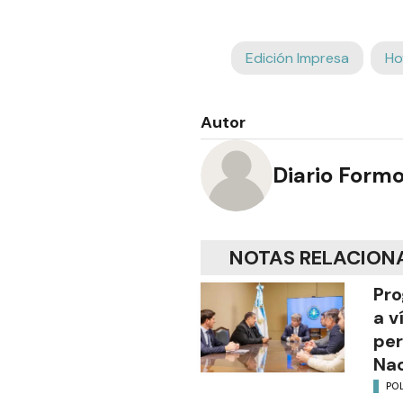
Edición Impresa
Ho
Autor
Diario Form
NOTAS RELACION
Pro
a v
per
Nac
POL