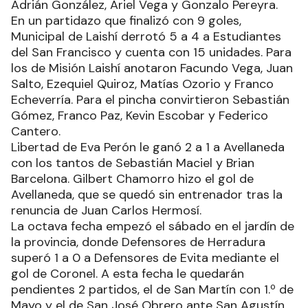
Adrián González, Ariel Vega y Gonzalo Pereyra.
En un partidazo que finalizó con 9 goles,
Municipal de Laishí derrotó 5 a 4 a Estudiantes
del San Francisco y cuenta con 15 unidades. Para
los de Misión Laishí anotaron Facundo Vega, Juan
Salto, Ezequiel Quiroz, Matías Ozorio y Franco
Echeverría. Para el pincha convirtieron Sebastián
Gómez, Franco Paz, Kevin Escobar y Federico
Cantero.
Libertad de Eva Perón le ganó 2 a 1 a Avellaneda
con los tantos de Sebastián Maciel y Brian
Barcelona. Gilbert Chamorro hizo el gol de
Avellaneda, que se quedó sin entrenador tras la
renuncia de Juan Carlos Hermosí.
La octava fecha empezó el sábado en el jardín de
la provincia, donde Defensores de Herradura
superó 1 a 0 a Defensores de Evita mediante el
gol de Coronel. A esta fecha le quedarán
pendientes 2 partidos, el de San Martín con 1.º de
Mayo y el de San José Obrero ante San Agustín.