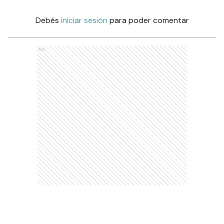
Debés
iniciar sesión
para poder comentar
Ads