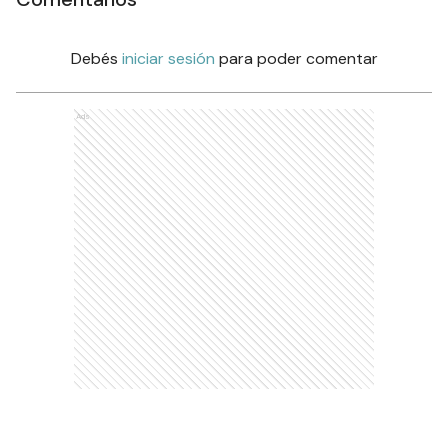
Debés
iniciar sesión
para poder comentar
Ads