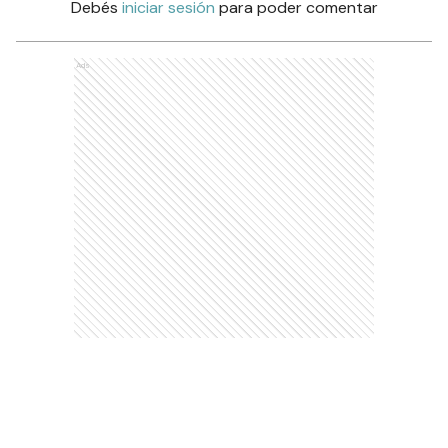
Debés
iniciar sesión
para poder comentar
Ads