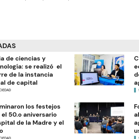
ADAS
ia de ciencias y
C
nología: se realizó el
e
rre de la instancia
d
al de capital
a
CIEDAD
minaron los festejos
F
 el 50.o aniversario
a
pital de la Madre y el
a
o
u
CIEDAD