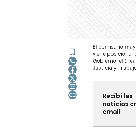
El comisario mayo
viene posicionand
Gobierno: el área
Justicia y Trabajo
Recibí las
noticias e
email