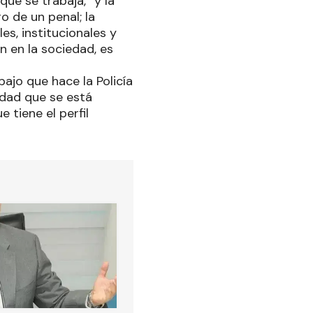
ue se trabaja, “y la
o de un penal; la
s, institucionales y
ón en la sociedad, es
bajo que hace la Policía
idad que se está
 tiene el perfil