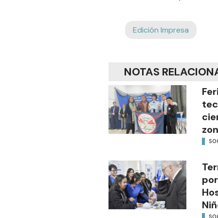
Edición Impresa
NOTAS RELACION
Fer
tec
cie
zon
SO
Ter
por
Hos
Niñ
SO