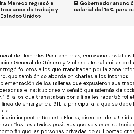
dra Mareco regresó a
El Gobernador anunci
tres años de trabajo y
salarial del 15% para e
 Estados Unidos
neral de Unidades Penitenciarias, comisario José Luis 
cción General de Género y Violencia Intrafamiliar de la 
entregó folletos a los que transitaban por la zona refe
ro, que también se aborda en charlas a los internos.
mplementación de los talleres que expusieron sus traba
ersonas e instituciones y señaló que además de todo 
° 6, a los que transitaban por allí se les repartió follet
 línea de emergencia 911, la principal a la que se debe
ata.
misario inspector Roberto Flores, director de la Unidad
con “los resultados positivos que se vienen obtenien
como fin que las personas privadas de su libertad crez