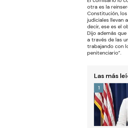
El comisario lo c
otra es la reins
Constitución, lo
judiciales llevan
decir, ese es el ob
Dijo además que “
a través de las 
trabajando con lo
penitenciario”.
Las más le
1