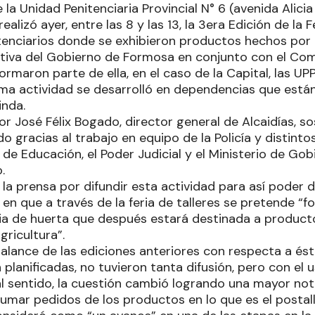
 la Unidad Penitenciaria Provincial N° 6 (avenida Alic
ealizó ayer, entre las 8 y las 13, la 3era Edición de la F
tenciarios donde se exhibieron productos hechos por l
iativa del Gobierno de Formosa en conjunto con el Co
formaron parte de ella, en el caso de la Capital, las UPP N
isma actividad se desarrolló en dependencias que está
inda.
r José Félix Bogado, director general de Alcaidías, s
o gracias al trabajo en equipo de la Policía y distint
 de Educación, el Poder Judicial y el Ministerio de Gob
o.
la prensa por difundir esta actividad para así poder d
 en que a través de la feria de talleres se pretende “fo
ia de huerta que después estará destinada a product
agricultura”.
lance de las ediciones anteriores con respecta a ésta 
 planificadas, no tuvieron tanta difusión, pero con el 
al sentido, la cuestión cambió logrando una mayor not
sumar pedidos de los productos en lo que es el postal