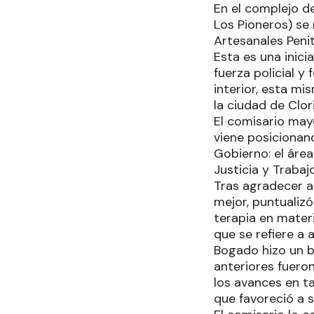
En el complejo de
Los Pioneros) se r
Artesanales Peni
Esta es una inic
fuerza policial y 
interior, esta m
la ciudad de Clor
El comisario mayo
viene posicionand
Gobierno: el área
Justicia y Trabaj
Tras agradecer a 
mejor, puntualizó
terapia en mater
que se refiere a 
Bogado hizo un ba
anteriores fueron
los avances en t
que favoreció a 