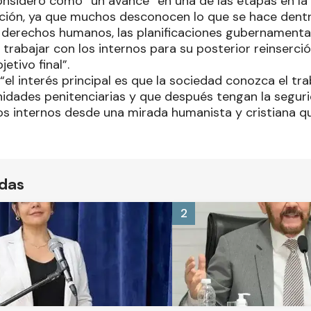
onsideró como “un avance” en una de las etapas en la q
erción, ya que muchos desconocen lo que se hace dentr
s derechos humanos, las planificaciones gubernamentale
 a trabajar con los internos para su posterior reinserci
jetivo final”.
el interés principal es que la sociedad conozca el tra
unidades penitenciarias y que después tengan la segur
s internos desde una mirada humanista y cristiana que
ídas
2