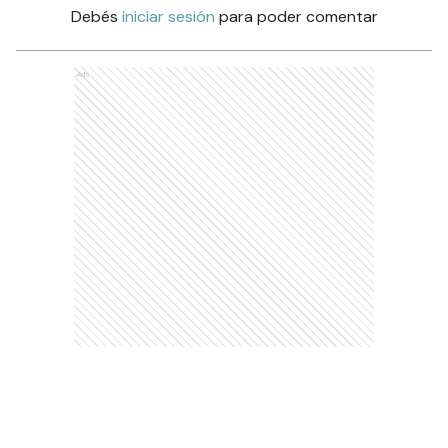
Debés
iniciar sesión
para poder comentar
Ads