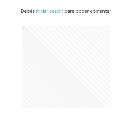
Debés
iniciar sesión
para poder comentar
Ads