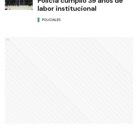
Policía cumplió 39 años de
labor institucional
POLICIALES
Ads