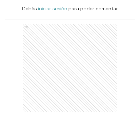
Debés
iniciar sesión
para poder comentar
Ads