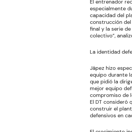
El entrenador re
especialmente du
capacidad del pla
construcción del
final y la serie 
colectivo”, analiz
La identidad de
Jápez hizo especi
equipo durante la
que pidió la diri
mejor equipo def
compromiso de lo
El DT consideró 
construir el plan
defensivos en ca
El crecimiento in