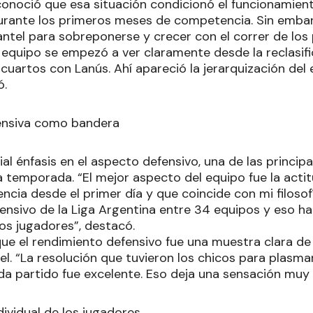
conoció que esa situación condicionó el funcionamient
rante los primeros meses de competencia. Sin embar
ntel para sobreponerse y crecer con el correr de los 
 equipo se empezó a ver claramente desde la reclasifi
de cuartos con Lanús. Ahí apareció la jerarquización del
ó.
fensiva como bandera
al énfasis en el aspecto defensivo, una de las principa
 temporada. “El mejor aspecto del equipo fue la actit
gencia desde el primer día y que coincide con mi filosof
ensivo de la Liga Argentina entre 34 equipos y eso ha
s jugadores”, destacó.
que el rendimiento defensivo fue una muestra clara de 
tel. “La resolución que tuvieron los chicos para plasm
da partido fue excelente. Eso deja una sensación muy 
dividual de los jugadores