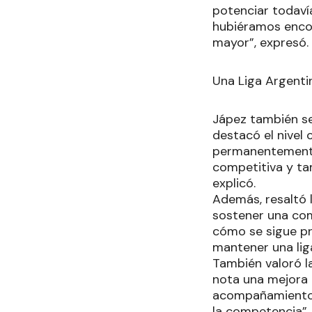
potenciar todavía
hubiéramos encon
mayor”, expresó.
Una Liga Argenti
Jápez también se
destacó el nivel 
permanentemente,
competitiva y tam
explicó.
Además, resaltó l
sostener una co
cómo se sigue pr
mantener una liga
También valoró l
nota una mejora e
acompañamiento d
la competencia”,