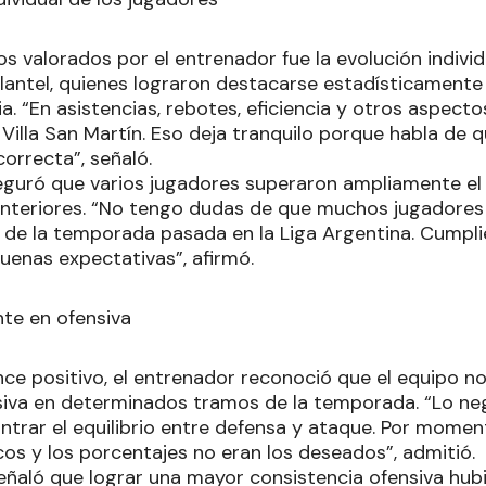
s valorados por el entrenador fue la evolución individ
plantel, quienes lograron destacarse estadísticamente
. “En asistencias, rebotes, eficiencia y otros aspect
Villa San Martín. Eso deja tranquilo porque habla de q
correcta”, señaló.
eguró que varios jugadores superaron ampliamente e
nteriores. “No tengo dudas de que muchos jugadores
o de la temporada pasada en la Liga Argentina. Cumpl
enas expectativas”, afirmó.
te en ofensiva
nce positivo, el entrenador reconoció que el equipo n
siva en determinados tramos de la temporada. “Lo ne
trar el equilibrio entre defensa y ataque. Por mome
cos y los porcentajes no eran los deseados”, admitió.
señaló que lograr una mayor consistencia ofensiva hub