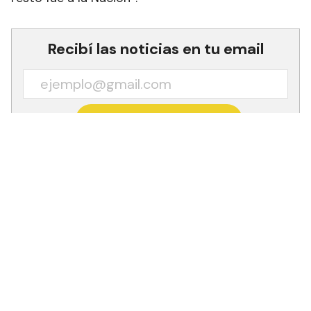
Recibí las noticias en tu email
RECIBIR NEWSLETTER
El Gobierno nacional sufrió la segunda derrota
legislativa de la jornada, la madrugada del viernes
13 en el Senado, con el rechazo del DNU que
restablecía los fondos reservados para la
Secretaría de Inteligencia del Estado (SIDE) por
cien mil millones de pesos.
El jefe del interbloque opositor de Unión por la
Patria, José Mayans, reclamó que el Poder
Ejecutivo explique adónde fueron destinados los