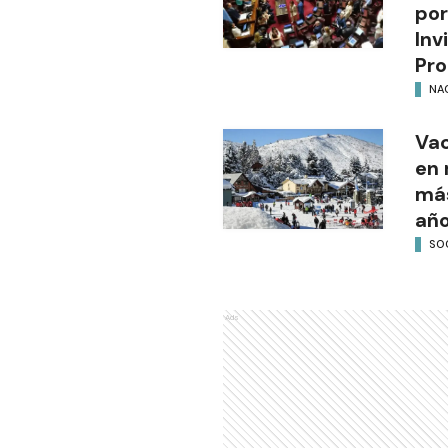
por
Inv
Pro
NA
Vac
en 
más
añ
SO
Ads