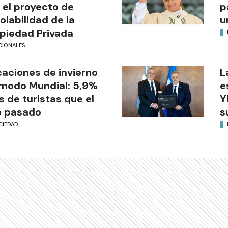
 el proyecto de
p
iolabilidad de la
u
piedad Privada
CIONALES
aciones de invierno
L
modo Mundial: 5,9%
e
 de turistas que el
Y
o pasado
s
CIEDAD