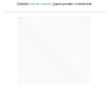
Debés
iniciar sesión
para poder comentar
Ads