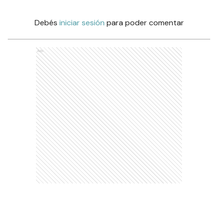
Debés
iniciar sesión
para poder comentar
Ads