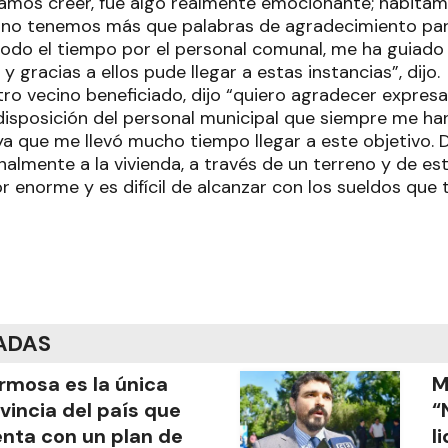
amos creer, fue algo realmente emocionante; habitam
d no tenemos más que palabras de agradecimiento par
todo el tiempo por el personal comunal, me ha guiado
y gracias a ellos pude llegar a estas instancias”, dijo.
tro vecino beneficiado, dijo “quiero agradecer expres
disposición del personal municipal que siempre me h
ya que me llevó mucho tiempo llegar a este objetivo.
almente a la vivienda, a través de un terreno y de es
or enorme y es difícil de alcanzar con los sueldos qu
ADAS
rmosa es la única
M
vincia del país que
“
nta con un plan de
l