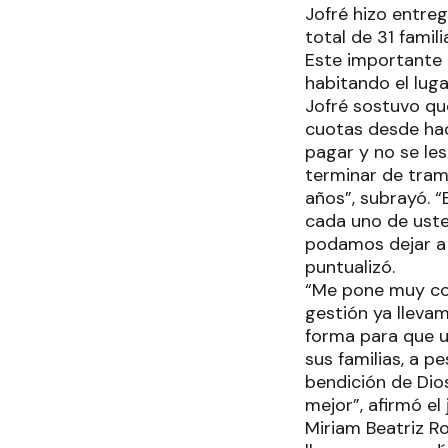
Jofré hizo entre
total de 31 famil
Este importante b
habitando el luga
Jofré sostuvo qu
cuotas desde hac
pagar y no se le
terminar de trami
años”, subrayó. “
cada uno de uste
podamos dejar a 
puntualizó.
“Me pone muy con
gestión ya lleva
forma para que us
sus familias, a 
bendición de Di
mejor”, afirmó el
Miriam Beatriz R