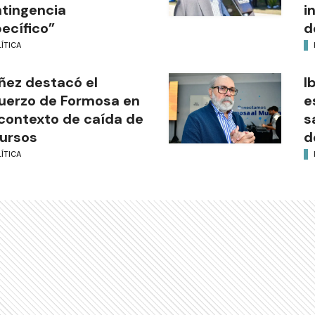
tingencia
i
ecífico”
d
ÍTICA
ñez destacó el
I
uerzo de Formosa en
e
contexto de caída de
s
ursos
d
ÍTICA