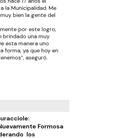
os hace 17 años el
a la Municipalidad. Me
 muy bien la gente del
amente por este logro,
an brindado una muy
 De esta manera uno
ta forma, ya que hoy en
e tenemos”, aseguró.
uracciole:
Nuevamente Formosa
iderando los