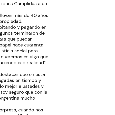
aciones Cumplidas a un
e llevan más de 40 años
 propiedad.
abitando y pagando en
algunos terminaron de
para que puedan
e papel hace cuarenta
usticia social para
e queremos es algo que
aciendo eso realidad”,
 destacar que en esta
regadas en tiempo y
 lo mejor a ustedes y
stoy seguro que con la
 Argentina mucho
sorpresa, cuando nos