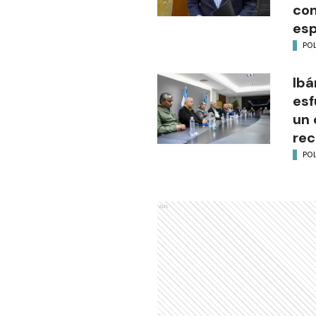
con
esp
POL
Ibá
esf
un 
rec
POL
Ads