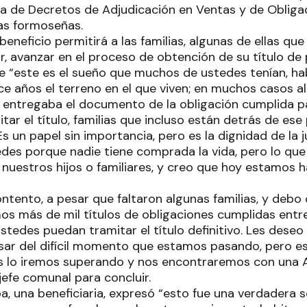
ga de Decretos de Adjudicación en Ventas y de Oblig
ias formoseñas.
eneficio permitirá a las familias, algunas de ellas qu
r, avanzar en el proceso de obtención de su título de
e “este es el sueño que muchos de ustedes tenían, h
e años el terreno en el que viven; en muchos casos 
s entregaba el documento de la obligación cumplida 
tar el título, familias que incluso están detrás de es
Es un papel sin importancia, pero es la dignidad de la j
des porque nadie tiene comprada la vida, pero lo qu
nuestros hijos o familiares, y creo que hoy estamos h
tento, a pesar que faltaron algunas familias, y debo
mos más de mil títulos de obligaciones cumplidas ent
tedes puedan tramitar el título definitivo. Les deseo
pesar del difícil momento que estamos pasando, pero e
os lo iremos superando y nos encontraremos con una
 jefe comunal para concluir.
oa, una beneficiaria, expresó “esto fue una verdadera 