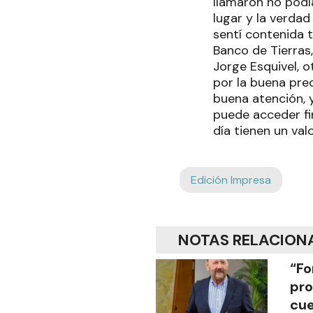
llamaron no podí
lugar y la verda
sentí contenida 
Banco de Tierras, 
Jorge Esquivel, o
por la buena pre
buena atención, 
puede acceder fin
día tienen un val
Edición Impresa
NOTAS RELACION
“Fo
pro
cue