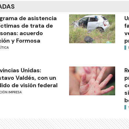
ADAS
grama de asistencia
U
íctimas de trata de
f
sonas: acuerdo
v
ión y Formosa
p
ÍTICA
vincias Unidas:
R
tavo Valdés, con un
p
ido de visión federal
c
s
CIÓN IMPRESA
b