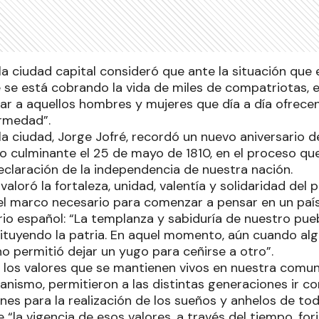
 la ciudad capital consideró que ante la situación que
 se está cobrando la vida de miles de compatriotas, e
rar a aquellos hombres y mujeres que día a día ofrecen
rmedad”.
la ciudad, Jorge Jofré, recordó un nuevo aniversario d
o culminante el 25 de mayo de 1810, en el proceso qu
declaración de la independencia de nuestra nación.
valoró la fortaleza, unidad, valentía y solidaridad del
l marco necesario para comenzar a pensar en un país 
rio español: “La templanza y sabiduría de nuestro pue
ituyendo la patria. En aquel momento, aún cuando alg
no permitió dejar un yugo para ceñirse a otro”.
, los valores que se mantienen vivos en nuestra comuni
nismo, permitieron a las distintas generaciones ir 
es para la realización de los sueños y anhelos de tod
e “la vigencia de esos valores, a través del tiempo, fo