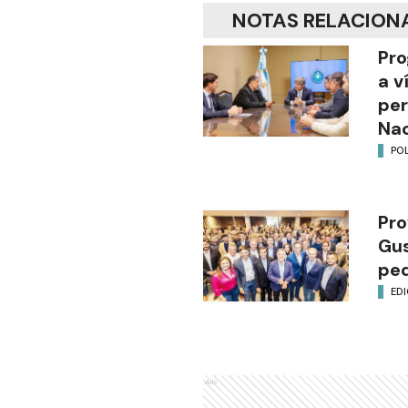
NOTAS RELACION
Pro
a v
per
Nac
POL
Pro
Gus
ped
EDI
Ads