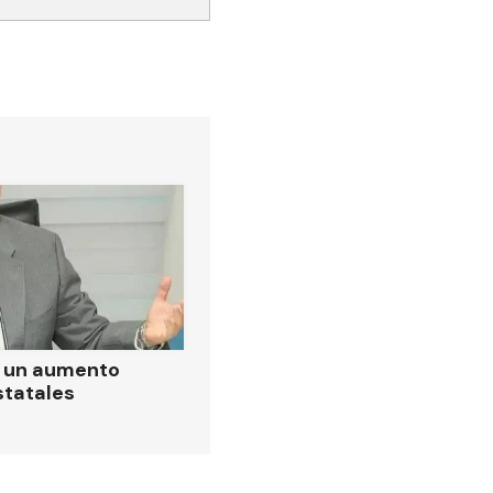
ó un aumento
statales