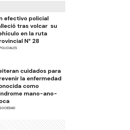
n efectivo policial
alleció tras volcar su
ehículo en la ruta
rovincial N° 28
POLICIALES
eiteran cuidados para
revenir la enfermedad
onocida como
índrome mano-ano-
oca
SOCIEDAD