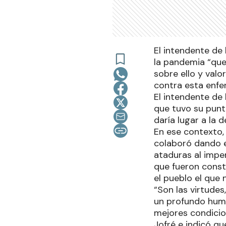
El intendente de
la pandemia “que
sobre ello y valo
contra esta enfe
El intendente de 
que tuvo su punt
daría lugar a la 
En ese contexto, 
colaboró dando e
ataduras al impe
que fueron const
el pueblo el que 
“Son las virtudes
un profundo huma
mejores condicion
Jofré e indicó qu